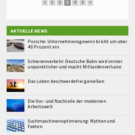
1
2
3
4
5
◂
▸
AKTUELLE NEWS
Porsche: Unternehmensgewinn bricht um über
40 Prozent ein
Schienenverkehr: Deutsche Bahn wird immer
unpünktlicher und macht Milliardenverluste
Das Leben beschwerdefrei genießen
Die Vor- und Nachteile der modernen
Arbeitswelt
Suchmaschinenoptimierung: Mythen und
Fakten