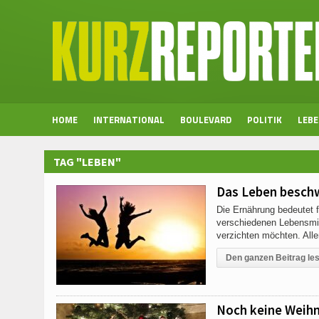
HOME
INTERNATIONAL
BOULEVARD
POLITIK
LEB
TAG "LEBEN"
Das Leben besch
Die Ernährung bedeutet f
verschiedenen Lebensmitt
verzichten möchten. Alle
Den ganzen Beitrag le
Noch keine Weihn