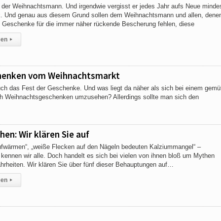
 der Weihnachtsmann. Und irgendwie vergisst er jedes Jahr aufs Neue minde
. Und genau aus diesem Grund sollen dem Weihnachtsmann und allen, dene
 Geschenke für die immer näher rückende Bescherung fehlen, diese
sen
▸
chenken vom Weihnachtsmarkt
uch das Fest der Geschenke. Und was liegt da näher als sich bei einem gemü
h Weihnachtsgeschenken umzusehen? Allerdings sollte man sich den
en: Wir klären Sie auf
aufwärmen“, „weiße Flecken auf den Nägeln bedeuten Kalziummangel“ –
kennen wir alle. Doch handelt es sich bei vielen von ihnen bloß um Mythen
rheiten. Wir klären Sie über fünf dieser Behauptungen auf…
sen
▸