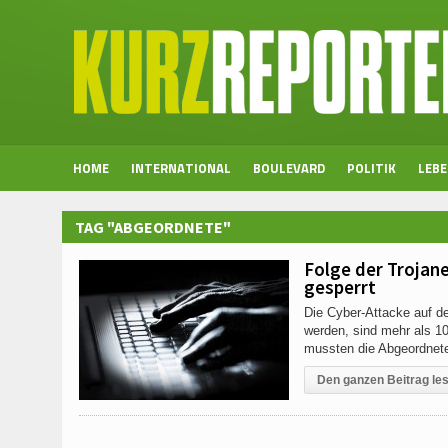
HOME
INTERNATIONAL
BOULEVARD
POLITIK
LEB
TAG "ABGEORDNETE"
Folge der Trojan
gesperrt
Die Cyber-Attacke auf de
werden, sind mehr als 10
mussten die Abgeordnet
Den ganzen Beitrag le