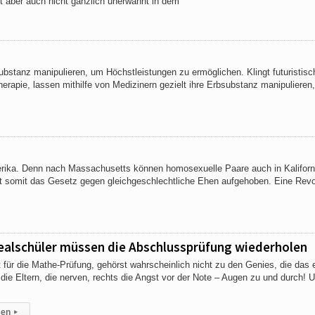
bt aber auch nicht gänzlich unerwähnt in dem
bstanz manipulieren, um Höchstleistungen zu ermöglichen. Klingt futuristisch
herapie, lassen mithilfe von Medizinern gezielt ihre Erbsubstanz manipulieren
 Amerika. Denn nach Massachusetts können homosexuelle Paare auch in Kaliforn
hat somit das Gesetz gegen gleichgeschlechtliche Ehen aufgehoben. Eine Revo
Realschüler müssen die Abschlussprüfung wiederholen
t für die Mathe-Prüfung, gehörst wahrscheinlich nicht zu den Genies, die das 
ie Eltern, die nerven, rechts die Angst vor der Note – Augen zu und durch! 
sen
▸