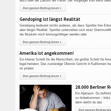
auch über die Zukunft der Partei. Der Vorgänger Kurt Beck blei
Den ganzen Beitrag lesen
▸
Gendoping ist längst Realität
Gendoping bedeutet nichts anderes, als dass Sportler ihre Erbsu
aber längst Realität. Sportler unterziehen sich einer Stammzellt
die Muskeln noch leistungsfähiger werden oder
Den ganzen Beitrag lesen
▸
Amerika ist angekommen!
Ein kleiner Schritt für die Menschheit, ein großer Schritt für
legal heiraten. Das zuständige Oberste Gericht in Kalifornien 
im prüden
Den ganzen Beitrag lesen
▸
28.000 Berliner 
Ein Alptraum: Du büffels
so hinbekommen – links d
dann darfst du das
Den ganzen Beitrag le