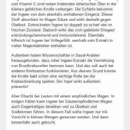
und Vitamin C sind neben lindernden ätherischen Ölen in der
kleinen gelblichen Knolle verborgen. Die Schärfe bekommt
der Ingwer von dem ebenfalls enthaltenen Gingerol. Dieser
Stoff absorbiert im Magen Säure und wirkt deshalb gegen
Übelkeit. Getrockneter Ingwer ist doppelt so scharf wie im
frischen Zustand. Dadurch wirkt das sich gebildete Shogaol
entzündungshemmend und immunstärkend. Ebenfalls
hilfreich ist Ingwer bei Völlegefühl, weshalb sein Extrakt in
vielen Magentabletten enthalten ist.
Außerdem haben Wissenschaftler in Saudi-Arabien
herausgefunden, dass roher Ingwer-Extrakt die Vermehrung
von Brustkrebszellen hemmen kann. Und das soll auch bei
anderen Krebsarten funktionieren. Aus diesem Grund könnte
die Knolle bald schon eine wichtige Rolle bei der
Krebserkrankung spielen. Der Inger wirkt außerdem
präventiv!
Aber Obacht bei Leuten mit einem empfindlichen Magen: In
einigen Fällen kann Ingwer bei Säureempfindlichen Mägen
auch Gegenteiliges bewirken und zu Übelkeit und
Sodbrennen führen. In diesem Fall sollte Ingwer nur mit
Vorsicht in kleinen Mengen genossen werden. Und dann
bestenfalls auch gekocht.