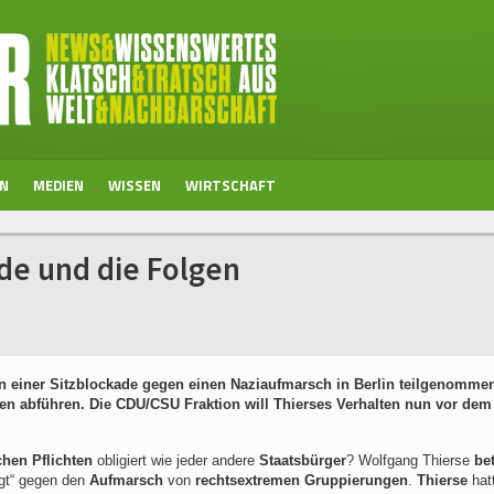
EN
MEDIEN
WISSEN
WIRTSCHAFT
de und die Folgen
n einer Sitzblockade gegen einen Naziaufmarsch in Berlin teilgenommen
en abführen. Die CDU/CSU Fraktion will Thierses Verhalten nun vor dem
chen Pflichten
obligiert wie jeder andere
Staatsbürger
? Wolfgang Thierse
be
igt“ gegen den
Aufmarsch
von
rechtsextremen Gruppierungen
.
Thierse
hat