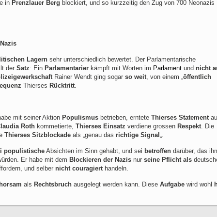
e in
Prenzlauer Berg
blockiert, und so kurzzeitig den Zug von 700 Neonazis
 Nazis
litischen Lagern
sehr unterschiedlich bewertet. Der Parlamentarische
lt der
Satz
: Ein
Parlamentarier
kämpft mit Worten im
Parlament
und
nicht a
lizeigewerkschaft
Rainer Wendt ging sogar
so weit
, von einem „
öffentlich
equenz
Thierses
Rücktritt
.
habe mit seiner Aktion
Populismus
betrieben, erntete
Thierses Statement
au
laudia Roth
kommetierte,
Thierses Einsatz
verdiene grossen
Respekt
. Die
te
Thierses Sitzblockade
als „genau das
richtige Signal
„.
ei populistische
Absichten im Sinn gehabt, und sei
betroffen
darüber, das ih
ürden. Er habe mit dem
Blockieren der Nazis
nur
seine Pflicht als
deutsch
fordern, und selber
nicht couragiert
handeln.
gehorsam
als
Rechtsbruch
ausgelegt werden kann. Diese
Aufgabe
wird wohl