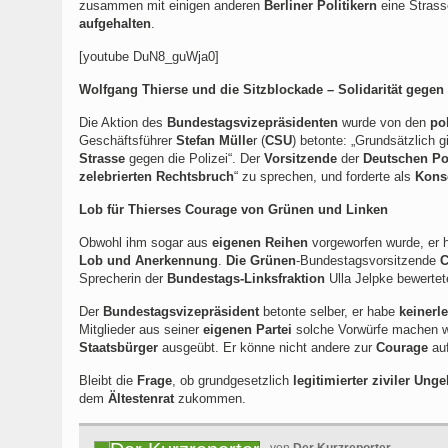
zusammen mit einigen anderen
Berliner Politikern
eine Strass
aufgehalten
.
[youtube DuN8_guWja0]
Wolfgang Thierse und die Sitzblockade – Solidarität gegen
Die Aktion des
Bundestagsvizepräsidenten
wurde von den
po
Geschäftsführer
Stefan Mülle
r (
CSU
) betonte:
„Grundsätzlich gi
Strasse
gegen die Polizei“. Der
Vorsitzende
der
Deutschen Po
zelebrierten Rechtsbruch
“ zu sprechen, und forderte als
Kons
Lob für Thierses Courage von Grünen und Linken
Obwohl ihm sogar aus
eigenen Reihen
vorgeworfen wurde, er 
Lob und Anerkennung
.
Die Grünen
-Bundestagsvorsitzende
C
Sprecherin der
Bundestags-Linksfraktion
Ulla Jelpke bewerte
Der
Bundestagsvizepräsident
betonte selber, er habe
keinerl
Mitglieder aus seiner
eigenen Partei
solche Vorwürfe machen w
Staatsbürger
ausgeübt. Er könne nicht andere zur
Courage
auf
Bleibt die
Frage
, ob grundgesetzlich
legitimierter ziviler Un
dem
Ältestenrat
zukommen.