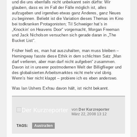
und die uns ebenfalls nicht unbekannt sein dürfte: Wir
glauben, dass es im Fall der Fälle möglich ist, alles
aufzugeben und irgendwo etwas ganz Anderes, ganz Neues
zu beginnen. Beliebt ist die Variation dieses Themas im Kino
bei todkranken Protagonisten; Til Schweiger hat’s in
„Knockin‘ on Heavens Door“ vorgemacht, Morgan Freeman
und Jack Nicholson versuchen sich gerade daran in „The
Bucket List“.
Früher hieß es, man hat auszuhalten, man muss bleiben –
Hemingway fasste diese Ethik in dem schlichten Satz „Man
darf verlieren, aber man darf nicht aufgeben“ zusammen.
Davon ist in unserer postmodernen Welt der Billigflieger und
des globalisierten Arbeitsmarktes nicht mehr viel übrig.
Wenn’s hier nicht klappt – probiere ich es eben anderswo.
Was Ian Ushers Exfrau davon hält, ist nicht bekannt.
von
Der Kurzreporter
März 22, 2008 13:12
TAGS:
Australien