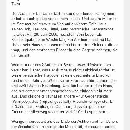
Twist.
Der Australier Ian Usher fällt in keine der beiden Kategorien;
er hat einfach genug von seinem
Leben
. Und darum will er es
im Sommer bei ebay zum Verkauf anbieten: Sein Haus,
seinen Job, Freunde, Hund, Auto persönliche Gegenstände,
… alles. Am 29. Juni 2008, nachdem sein Leben als
Komplettpaket eine Woche lang zur Auktion stand, will Ian
Usher sein Haus verlassen mit nichts als den Kleidern, die er
trägt, und den erstbesten Flieger in eine Gegend nehmen, die
ihm gefällt.
Warum tut er das? Auf seiner Seite – www.alife4sale.com –
versichert Usher, dass er durchaus nicht suizidgefährdet ist.
Seine persönliche Tragödie ist eine gescheiterte Ehe; vor
rund einem Jahr verließ ihn seine Frau nach fünf Jahren Ehe
und zwölf Jahren Beziehung. Und Ian hält es in dem Haus,
das als gemeinsames vorgesehen war, einfach nicht mehr
aus. Das gleiche gilt für alles andere – für Gegenstände
(Whirlpool), Job (Teppichgeschäft), Freunde (einige) etc. Er
möchte raus. Freilich, er räumt ein, dass einige seiner
Freunde schlichtweg von einer Midlife-Crisis sprechen …
Weniger interessant als das Ende der Auktion und Ian Ushers
persönliche Geschichte ist die Mentalität, die daraus spricht,