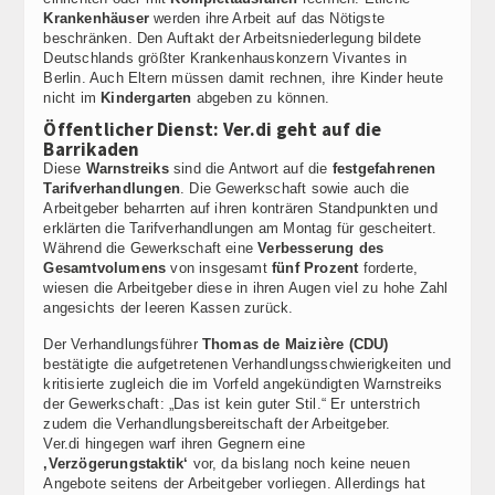
Krankenhäuser
werden ihre Arbeit auf das Nötigste
beschränken. Den Auftakt der Arbeitsniederlegung bildete
Deutschlands größter Krankenhauskonzern Vivantes in
Berlin. Auch Eltern müssen damit rechnen, ihre Kinder heute
nicht im
Kindergarten
abgeben zu können.
Öffentlicher Dienst: Ver.di geht auf die
Barrikaden
Diese
Warnstreiks
sind die Antwort auf die
festgefahrenen
Tarifverhandlungen
. Die Gewerkschaft sowie auch die
Arbeitgeber beharrten auf ihren konträren Standpunkten und
erklärten die Tarifverhandlungen am Montag für gescheitert.
Während die Gewerkschaft eine
Verbesserung des
Gesamtvolumens
von insgesamt
fünf Prozent
forderte,
wiesen die Arbeitgeber diese in ihren Augen viel zu hohe Zahl
angesichts der leeren Kassen zurück.
Der Verhandlungsführer
Thomas de Maizière (CDU)
bestätigte die aufgetretenen Verhandlungsschwierigkeiten und
kritisierte zugleich die im Vorfeld angekündigten Warnstreiks
der Gewerkschaft: „Das ist kein guter Stil.“ Er unterstrich
zudem die Verhandlungsbereitschaft der Arbeitgeber.
Ver.di hingegen warf ihren Gegnern eine
‚Verzögerungstaktik‘
vor, da bislang noch keine neuen
Angebote seitens der Arbeitgeber vorliegen. Allerdings hat