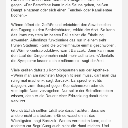
gegen: «Der Betroffene kann in die Sauna gehen, heißen
Dampf einatmen oder sich einen Fenchel- oder Kamillentee
kochen.»
Wärme öffnet die Gefäße und erleichtert den Abwehrzellen
den Zugang zu den Schleimhäuten, erklärt der Arzt. So kann
das Immunsystem im besten Fall selbst die Erkältung
abwenden. Allerdings funktioniere das nur in einem sehr
frühen Stadium: «Sind die Schleimhäute einmal geschwollen,
ist Wärme kontraproduktiv», warnt Barczok. Dann kann man
den Lauf der Dinge ohnehin nicht mehr aufhalten. «Allenfalls
die Symptome lassen sich eindämmen», sagt der Arzt.
Viele greifen dafür zu Kombipräparaten aus der Apotheke.
«Wenn man am nächsten Morgen fit sein muss, darf man das
ruhig mal machen», sagt Barczok. Es spreche nichts
dagegen, zum Beispiel gegen Kopfschmerzen oder die
verstopfte Nase vorzugehen. Nur sollte der Betroffene eben
wissen
, dass er die Dauer seiner Erkrankung damit nicht
verkürzt.
Grundsätzlich sollten Erkältete darauf achten, dass sie
andere nicht anstecken. «Hände waschen ist das
Wichtigste», sagt Barczok. Wer es vermeiden kann, sollte
anderen zur Begrüßung auch nicht die Hand reichen. Und