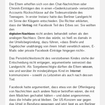
Die Eltern erhoffen sich von den Chat-Nachrichten oder
Chronik-Einträgen des in einen «Gedenkzustand» versetzten
Accounts Rückschlüsse auf die Todesumstände des
Teenagers. In erster Instanz hatte das Berliner Landgericht
im Sinne der Klägerin entschieden. Die Richter erklärten,
dass der
Vertrag
mit Facebook Teil des Erbes sei. Sie wollten
den
digitalen Nachlass
nicht anders behandelt sehen als den
analogen Nachlass. Denn das würde, so hieß es damals in
der Urteilsbegründung, dazu führen, «dass Briefe und
Tagebücher unabhängig von ihrem Inhalt vererblich wären, E-
Mails oder private Facebook-Einträge hingegen nicht».
Das Persönlichkeitsrecht des verstorbenen Kindes stehe der
Entscheidung nicht entgegen, argumentierte seinerzeit das
Landgericht. Als Sorgeberechtigte dürften die Eltern
wissen
,
wie und worüber ihr minderjähriges Kind im
Internet
kommuniziere – sowohl zu Lebzeiten als auch nach dessen
Tod.
Facebook hatte argumentiert, dass etwa von der Offenlegung
von Nachrichten auch andere Nutzer betroffen wären, die mit
dem Mädchen gechattet hätten – und dabei angenommen,
dass die Inhalte privat bleiben. Der US-Konzern war gegen
das Urteil in Berufung gegangen und jetzt liegt es am Berliner