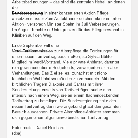
Arbeitsbedingungen – das sind die zentralen Hebel, an denen
die
Bundesregierung
in einer konzertierten Aktion Pflege
ansetzen muss.» Zum Auftakt einer solchen «konzertierten
Aktion» versprach Minister Spahn im Juli Verbesserungen.
Im August brachte er Untergrenzen für das Pflegepersonal in
Kliniken auf den Weg.
Ende September will eine
Verdi-Tarifkommission
zur Altenpflege die Forderungen für
einen neuen Tarifvertrag beschließen, so Sylvia Bühler,
Mitglied im Verdi-Vorstand. Viele private Anbieter, darunter
rein gewinnorientierte Hedgefonds, verweigerten sich aber
Verhandlungen. Das Ziel sei es, zunächst mit nicht-
kirchlichen Wohlfahrtsverbänden zu verhandeln. Mit den
kirchlichen Trägern Diakonie und Caritas mit ihrer
Sonderstellung jenseits von Tarifverträgen suche man
intensiv nach einem Weg, sie an einem flächendeckenden
Tarifvertrag zu beteiligen. Die Bundesregierung solle den
neuen Tarifvertrag dann wie angekündigt auf den gesamten
Bereich ausdehnen. Private Altenpflege-Anbieter stemmen
sich gegen einen allgemeinverbindlichen Tarifvertrag.
Fotocredits: Daniel Reinhardt
(dpa)