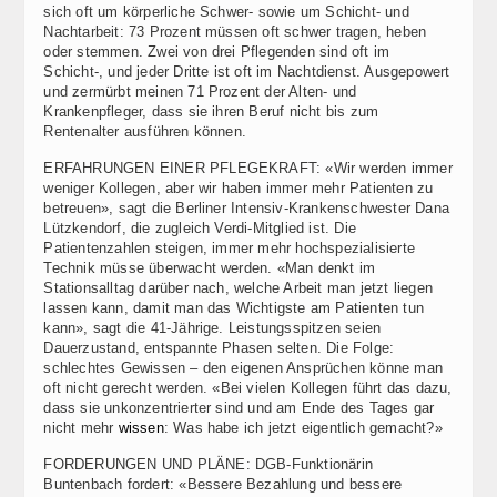
sich oft um körperliche Schwer- sowie um Schicht- und
Nachtarbeit: 73 Prozent müssen oft schwer tragen, heben
oder stemmen. Zwei von drei Pflegenden sind oft im
Schicht-, und jeder Dritte ist oft im Nachtdienst. Ausgepowert
und zermürbt meinen 71 Prozent der Alten- und
Krankenpfleger, dass sie ihren Beruf nicht bis zum
Rentenalter ausführen können.
ERFAHRUNGEN EINER PFLEGEKRAFT: «Wir werden immer
weniger Kollegen, aber wir haben immer mehr Patienten zu
betreuen», sagt die Berliner Intensiv-Krankenschwester Dana
Lützkendorf, die zugleich Verdi-Mitglied ist. Die
Patientenzahlen steigen, immer mehr hochspezialisierte
Technik müsse überwacht werden. «Man denkt im
Stationsalltag darüber nach, welche Arbeit man jetzt liegen
lassen kann, damit man das Wichtigste am Patienten tun
kann», sagt die 41-Jährige. Leistungsspitzen seien
Dauerzustand, entspannte Phasen selten. Die Folge:
schlechtes Gewissen – den eigenen Ansprüchen könne man
oft nicht gerecht werden. «Bei vielen Kollegen führt das dazu,
dass sie unkonzentrierter sind und am Ende des Tages gar
nicht mehr
wissen
: Was habe ich jetzt eigentlich gemacht?»
FORDERUNGEN UND PLÄNE: DGB-Funktionärin
Buntenbach fordert: «Bessere Bezahlung und bessere