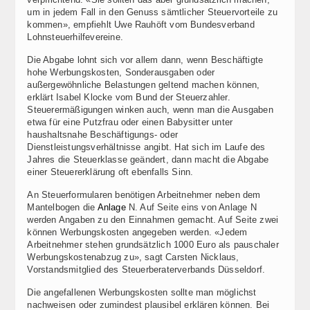
um in jedem Fall in den Genuss sämtlicher Steuervorteile zu
kommen», empfiehlt Uwe Rauhöft vom Bundesverband
Lohnsteuerhilfevereine.
Die Abgabe lohnt sich vor allem dann, wenn Beschäftigte
hohe Werbungskosten, Sonderausgaben oder
außergewöhnliche Belastungen geltend machen können,
erklärt Isabel Klocke vom Bund der Steuerzahler.
Steuerermäßigungen winken auch, wenn man die Ausgaben
etwa für eine Putzfrau oder einen Babysitter unter
haushaltsnahe Beschäftigungs- oder
Dienstleistungsverhältnisse angibt. Hat sich im Laufe des
Jahres die Steuerklasse geändert, dann macht die Abgabe
einer Steuererklärung oft ebenfalls Sinn.
An Steuerformularen benötigen Arbeitnehmer neben dem
Mantelbogen die
Anlage
N. Auf Seite eins von Anlage N
werden Angaben zu den Einnahmen gemacht. Auf Seite zwei
können Werbungskosten angegeben werden. «Jedem
Arbeitnehmer stehen grundsätzlich 1000 Euro als pauschaler
Werbungskostenabzug zu», sagt Carsten Nicklaus,
Vorstandsmitglied des Steuerberaterverbands Düsseldorf.
Die angefallenen Werbungskosten sollte man möglichst
nachweisen oder zumindest plausibel erklären können. Bei