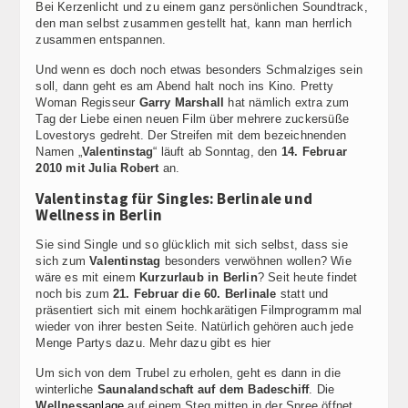
Bei Kerzenlicht und zu einem ganz persönlichen Soundtrack,
den man selbst zusammen gestellt hat, kann man herrlich
zusammen entspannen.
Und wenn es doch noch etwas besonders Schmalziges sein
soll, dann geht es am Abend halt noch ins Kino. Pretty
Woman Regisseur
Garry Marshall
hat nämlich extra zum
Tag der Liebe einen neuen Film über mehrere zuckersüße
Lovestorys gedreht. Der Streifen mit dem bezeichnenden
Namen „
Valentinstag
“ läuft ab Sonntag, den
14. Februar
2010 mit Julia Robert
an.
Valentinstag für Singles: Berlinale und
Wellness in Berlin
Sie sind Single und so glücklich mit sich selbst, dass sie
sich zum
Valentinstag
besonders verwöhnen wollen? Wie
wäre es mit einem
Kurzurlaub in Berlin
? Seit heute findet
noch bis zum
21. Februar die 60. Berlinale
statt und
präsentiert sich mit einem hochkarätigen Filmprogramm mal
wieder von ihrer besten Seite. Natürlich gehören auch jede
Menge Partys dazu. Mehr dazu gibt es hier
Um sich von dem Trubel zu erholen, geht es dann in die
winterliche
Saunalandschaft auf dem Badeschiff
. Die
Wellness
anlage
auf einem Steg mitten in der Spree öffnet