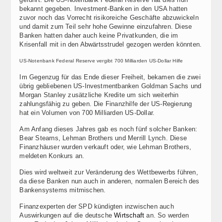
bekannt gegeben. Investment-Banken in den USA hatten
zuvor noch das Vorrecht risikoreiche Geschäfte abzuwickeln
und damit zum Teil sehr hohe Gewinne einzufahren. Diese
Banken hatten daher auch keine Privatkunden, die im
Krisenfall mit in den Abwärtsstrudel gezogen werden könnten.
US-Notenbank Federal Reserve vergibt 700 Milliarden US-Dollar Hilfe
Im Gegenzug für das Ende dieser Freiheit, bekamen die zwei
übrig gebliebenen US-Investmentbanken Goldman Sachs und
Morgan Stanley zusätzliche Kredite um sich weiterhin
zahlungsfähig zu geben. Die Finanzhilfe der US-Regierung
hat ein Volumen von 700 Milliarden US-Dollar.
Am Anfang dieses Jahres gab es noch fünf solcher Banken:
Bear Stearns, Lehman Brothers und Merrill Lynch. Diese
Finanzhäuser wurden verkauft oder, wie Lehman Brothers,
meldeten Konkurs an.
Dies wird weltweit zur Veränderung des Wettbewerbs führen,
da diese Banken nun auch in anderen, normalen Bereich des
Bankensystems mitmischen.
Finanzexperten der SPD kündigten inzwischen auch
Auswirkungen auf die deutsche
Wirtschaft
an. So werden