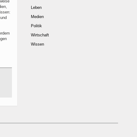
zweise
ien,
Leben
issen:
Medien
 und
Politik
ßerdem
Wirtschaft
ngen
Wissen