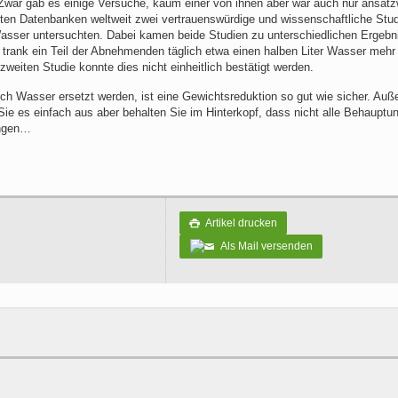
 Zwar gab es einige Versuche, kaum einer von ihnen aber war auch nur ansat
sten Datenbanken weltweit zwei vertrauenswürdige und wissenschaftliche Stud
asser untersuchten. Dabei kamen beide Studien zu unterschiedlichen Ergebn
 trank ein Teil der Abnehmenden täglich etwa einen halben Liter Wasser mehr
 zweiten Studie konnte dies nicht einheitlich bestätigt werden.
ch Wasser ersetzt werden, ist eine Gewichtsreduktion so gut wie sicher. Au
ie es einfach aus aber behalten Sie im Hinterkopf, dass nicht alle Behauptu
ungen…
Artikel drucken

Als Mail versenden