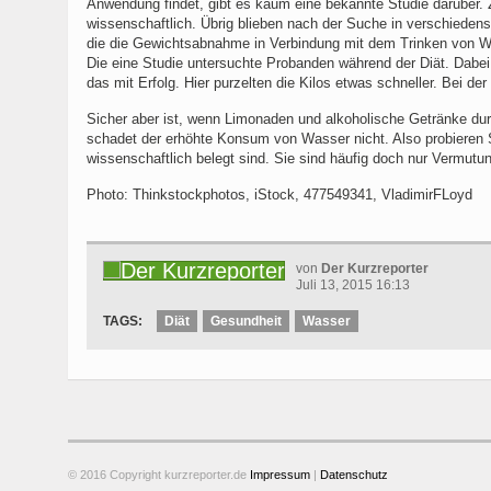
Anwendung findet, gibt es kaum eine bekannte Studie darüber.
wissenschaftlich. Übrig blieben nach der Suche in verschieden
die die Gewichtsabnahme in Verbindung mit dem Trinken von W
Die eine Studie untersuchte Probanden während der Diät. Dabei
das mit Erfolg. Hier purzelten die Kilos etwas schneller. Bei der
Sicher aber ist, wenn Limonaden und alkoholische Getränke dur
schadet der erhöhte Konsum von Wasser nicht. Also probieren S
wissenschaftlich belegt sind. Sie sind häufig doch nur Vermut
Photo: Thinkstockphotos, iStock, 477549341, VladimirFLoyd
von
Der Kurzreporter
Juli 13, 2015 16:13
TAGS:
Diät
Gesundheit
Wasser
© 2016 Copyright kurzreporter.de
Impressum
|
Datenschutz