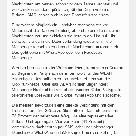
Nachrichten am besten schon vor dem Jahreswechsel und
verschicken sie dann pünktlich, rät der Digitalverband
Bitkom. SMS lassen sich in den Entwürfen speichern.
Eine weitere Möglichkeit: Handybesitzer schalten vor
Mitternacht die Datenverbindung ab, schreiben die einzelnen
Nachrichten vor und schicken sie bereits ab. Um null Uhr
schalten sie dann die Datenverbindung wieder ein – die
Messenger verschicken dann die Nachrichten automatisch.
Das geht etwa mit WhatsApp oder dem Facebook
Messenger.
Wer bei Freunden in der Wohnung feiert, kann sich außerdem
zu Beginn der Party nach dem Kennwort für das WLAN
erkundigen. Das sollte nicht so überlastet sein wie die
Mobilfunknetze. Über das WLAN können ungehindert
Messenger-Nachrichten verschickt werden. Oder Partygäste
telefonieren über Apps wie Skype, WhatsApp und Facetime.
Die meisten bevorzugen eine direkte Verbindung mit den
Liebsten, um ihre Grüße zu übermitteln: Das Telefon ist mit
78 Prozent der beliebteste Weg, wie eine repräsentative
Bitkom-Umfrage ergab. Vier von zehn (41 Prozent)
verschicken Nachrichten per SMS oder über Messenger-
Dienste wie WhatsApp und iMessage. Einer von zehn (10