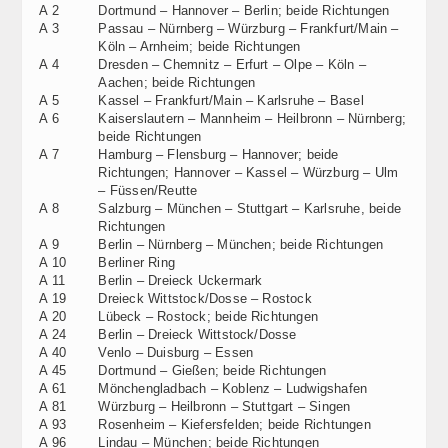
A 2
Dortmund – Hannover – Berlin; beide Richtungen
A 3
Passau – Nürnberg – Würzburg – Frankfurt/Main –
Köln – Arnheim; beide Richtungen
A 4
Dresden – Chemnitz – Erfurt – Olpe – Köln –
Aachen; beide Richtungen
A 5
Kassel – Frankfurt/Main – Karlsruhe – Basel
A 6
Kaiserslautern – Mannheim – Heilbronn – Nürnberg;
beide Richtungen
A 7
Hamburg – Flensburg – Hannover; beide
Richtungen; Hannover – Kassel – Würzburg – Ulm
– Füssen/Reutte
A 8
Salzburg – München – Stuttgart – Karlsruhe, beide
Richtungen
A 9
Berlin – Nürnberg – München; beide Richtungen
A 10
Berliner Ring
A 11
Berlin – Dreieck Uckermark
A 19
Dreieck Wittstock/Dosse – Rostock
A 20
Lübeck – Rostock; beide Richtungen
A 24
Berlin – Dreieck Wittstock/Dosse
A 40
Venlo – Duisburg – Essen
A 45
Dortmund – Gießen; beide Richtungen
A 61
Mönchengladbach – Koblenz – Ludwigshafen
A 81
Würzburg – Heilbronn – Stuttgart – Singen
A 93
Rosenheim – Kiefersfelden; beide Richtungen
A 96
Lindau – München; beide Richtungen