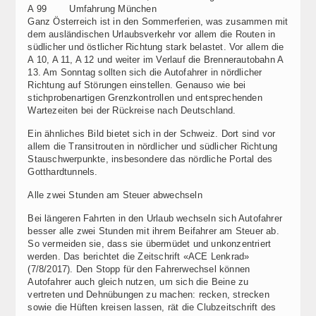
A 99
Umfahrung München
Ganz Österreich ist in den Sommerferien, was zusammen mit
dem ausländischen Urlaubsverkehr vor allem die Routen in
südlicher und östlicher Richtung stark belastet. Vor allem die
A 10, A 11, A 12 und weiter im Verlauf die Brennerautobahn A
13. Am Sonntag sollten sich die Autofahrer in nördlicher
Richtung auf Störungen einstellen. Genauso wie bei
stichprobenartigen Grenzkontrollen und entsprechenden
Wartezeiten bei der Rückreise nach Deutschland.
Ein ähnliches Bild bietet sich in der Schweiz. Dort sind vor
allem die Transitrouten in nördlicher und südlicher Richtung
Stauschwerpunkte, insbesondere das nördliche Portal des
Gotthardtunnels.
Alle zwei Stunden am Steuer abwechseln
Bei längeren Fahrten in den Urlaub wechseln sich Autofahrer
besser alle zwei Stunden mit ihrem Beifahrer am Steuer ab.
So vermeiden sie, dass sie übermüdet und unkonzentriert
werden. Das berichtet die Zeitschrift «ACE Lenkrad»
(7/8/2017). Den Stopp für den Fahrerwechsel können
Autofahrer auch gleich nutzen, um sich die Beine zu
vertreten und Dehnübungen zu machen: recken, strecken
sowie die Hüften kreisen lassen, rät die Clubzeitschrift des