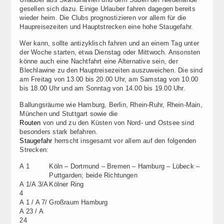
gesellen sich dazu. Einige Urlauber fahren dagegen bereits
wieder heim. Die Clubs prognostizieren vor allem für die
Haupreisezeiten und Hauptstrecken eine hohe Staugefahr.
Wer kann, sollte antizyklisch fahren und an einem Tag unter
der Woche starten, etwa Dienstag oder Mittwoch. Ansonsten
könne auch eine Nachtfahrt eine Alternative sein, der
Blechlawine zu den Hauptreisezeiten auszuweichen. Die sind
am Freitag von 13.00 bis 20.00 Uhr, am Samstag von 10.00
bis 18.00 Uhr und am Sonntag von 14.00 bis 19.00 Uhr.
Ballungsräume wie Hamburg, Berlin, Rhein-Ruhr, Rhein-Main,
München und Stuttgart sowie die
Routen
von und zu den Küsten von Nord- und Ostsee sind
besonders stark befahren.
Staugefahr
herrscht insgesamt vor allem auf den folgenden
Strecken:
A 1
Köln – Dortmund – Bremen – Hamburg – Lübeck –
Puttgarden; beide Richtungen
A 1/A 3/A
Kölner Ring
4
A 1 / A 7/
Großraum Hamburg
A 23 / A
24