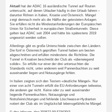
Aktuell
hat der ADAC 16 ausländische Tunnel auf Routen
untersucht, auf denen Urlauber häufig in den Urlaub fahren –
darunter Röhren in Italien, Kroatie und Österreich. Mängel
zeigt demnach mehr als die Hälfte der getesteten Anlagen.
Sie erfüllen nicht die Mindestanforderungen der Europäischen
Union für Sicherheit in europäischen Straßentunneln. Diese
gelten laut ADAC seit 2004 und hätte bis spätestens 2019
ungesetzt werden sollen.
Allerdings gibt es große Unterschiede zwischen den Ländern.
Die fünf in Österreich geprüften Tunnel haben am besten
abgeschnitten und erfüllen mindestens die Richtlinie. Die
Tunnel in Kroatien beschreibt der Club als «überwiegend
solide». So erfülle nur einer der drei untersuchten die
Standards nicht, unter anderem weil Pannenbuchten zu weit
auseinander liegen und Notausgänge fehlen.
In Italien zeigten sich den Testern «deutliche Mängel». Nur
einer von acht Tunneln erfüllt die EU-Anforderungen teilweise,
die anderen gar nicht. Keine oder zu weit auseinander
liegende Pannenbuchten, Notausgänge und
Notrufeinrichtungen und fehlende Löschwasser-Hydranten
notiert der Club als im Unglücksfall lebensgefährliche Mängel.
© dpa-infocom, dpa:200622-99-523630/3