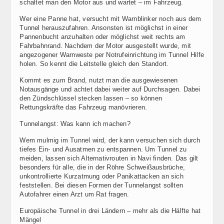
schaltet man den Motor aus und wartet – im Fahrzeug.
Wer eine Panne hat, versucht mit Warnblinker noch aus dem
Tunnel herauszufahren. Ansonsten ist möglichst in einer
Pannenbucht anzuhalten oder möglichst weit rechts am
Fahrbahnrand. Nachdem der Motor ausgestellt wurde, mit
angezogener Warnweste per Notrufeinrichtung im Tunnel Hilfe
holen. So kennt die Leitstelle gleich den Standort.
Kommt es zum Brand, nutzt man die ausgewiesenen
Notausgänge und achtet dabei weiter auf Durchsagen. Dabei
den Zündschlüssel stecken lassen – so können
Rettungskräfte das Fahrzeug manövrieren.
Tunnelangst: Was kann ich machen?
Wem mulmig im Tunnel wird, der kann versuchen sich durch
tiefes Ein- und Ausatmen zu entspannen. Um Tunnel zu
meiden, lassen sich Alternativrouten in Navi finden. Das gilt
besonders für alle, die in der Röhre Schweißausbrüche,
unkontrollierte Kurzatmung oder Panikattacken an sich
feststellen. Bei diesen Formen der Tunnelangst sollten
Autofahrer einen Arzt um Rat fragen.
Europäische Tunnel in drei Ländern – mehr als die Hälfte hat
Mängel