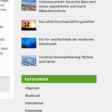
ntgelt
Schienenverkehr: Deutsche Bahn wird
end
immer unpünktlicher und macht
cken,
Milliardenverluste
Das Leben beschwerdefrei genießen
der
Die Vor- und Nachteile der modernen
ißt:
Arbeitswelt
e
n beim
ig
Suchmaschinenoptimierung: Mythen
und Fakten
KATEGORIEN
Allgemein
Boulevard
International
Kommentar