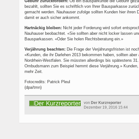
Gebühr zurückfordern:
Ob ein Bausparkunde die Gebühr gezahl
bezahlt, sollten Sie es schriftlich von Ihrer Bausparkasse zur
gemacht werden. Nauhauser zufolge sollten Kunden hier ihren D
damit er auch sicher ankommt.
Hartnäckig bleiben:
Nicht jeder Forderung wird sofort entspro
Nauhauser beobachtet. «Sie sollten aber nicht locker lassen 
Bausparkassen. «Oder Sie holen Rechtsberatung ein.»
Verjährung beachten:
Die Frage der Verjährungsfristen ist noc
«Kunden, die ihr Darlehen 2013 bekommen haben, sollten aber a
Nordrhein-Westfalen. Sie müssten allerdings bis spätestens 31.
Ombudsmann zum Beispiel hemmt diese Verjährung.» Kunden, d
mehr Zeit.
Fotocredits: Patrick Pleul
(dpa/tmn)
von
Der Kurzreporter
Dezember 19, 2016 15:44