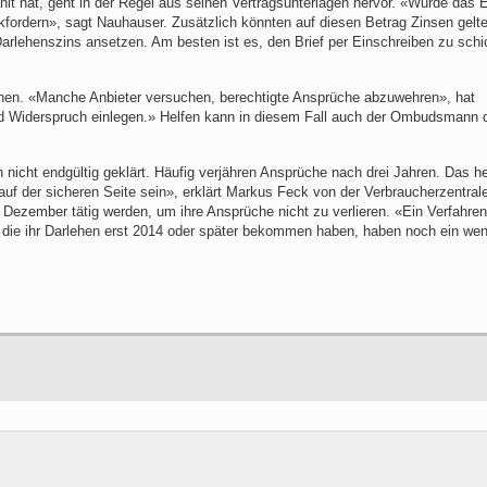
t hat, geht in der Regel aus seinen Vertragsunterlagen hervor. «Wurde das E
ückfordern», sagt Nauhauser. Zusätzlich könnten auf diesen Betrag Zinsen gelt
arlehenszins ansetzen. Am besten ist es, den Brief per Einschreiben zu schi
chen. «Manche Anbieter versuchen, berechtigte Ansprüche abzuwehren», hat
und Widerspruch einlegen.» Helfen kann in diesem Fall auch der Ombudsmann 
h nicht endgültig geklärt. Häufig verjähren Ansprüche nach drei Jahren. Das he
uf der sicheren Seite sein», erklärt Markus Feck von der Verbraucherzentral
 Dezember tätig werden, um ihre Ansprüche nicht zu verlieren. «Ein Verfahre
ie ihr Darlehen erst 2014 oder später bekommen haben, haben noch ein wen