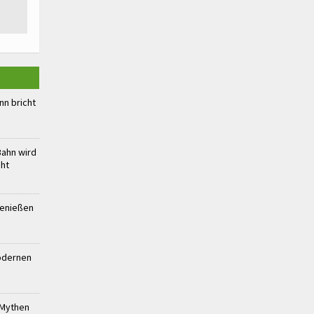
n bricht
Bahn wird
cht
genießen
modernen
 Mythen