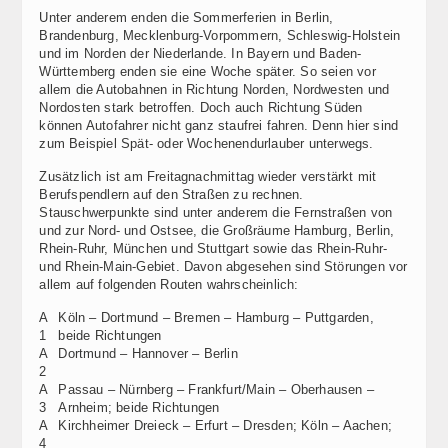
Unter anderem enden die Sommerferien in Berlin,
Brandenburg, Mecklenburg-Vorpommern, Schleswig-Holstein
und im Norden der Niederlande. In Bayern und Baden-
Württemberg enden sie eine Woche später. So seien vor
allem die Autobahnen in Richtung Norden, Nordwesten und
Nordosten stark betroffen. Doch auch Richtung Süden
können Autofahrer nicht ganz staufrei fahren. Denn hier sind
zum Beispiel Spät- oder Wochenendurlauber unterwegs.
Zusätzlich ist am Freitagnachmittag wieder verstärkt mit
Berufspendlern auf den Straßen zu rechnen.
Stauschwerpunkte sind unter anderem die Fernstraßen von
und zur Nord- und Ostsee, die Großräume Hamburg, Berlin,
Rhein-Ruhr, München und Stuttgart sowie das Rhein-Ruhr-
und Rhein-Main-Gebiet. Davon abgesehen sind Störungen vor
allem auf folgenden Routen wahrscheinlich:
A
Köln – Dortmund – Bremen – Hamburg – Puttgarden,
1
beide Richtungen
A
Dortmund – Hannover – Berlin
2
A
Passau – Nürnberg – Frankfurt/Main – Oberhausen –
3
Arnheim; beide Richtungen
A
Kirchheimer Dreieck – Erfurt – Dresden; Köln – Aachen;
4