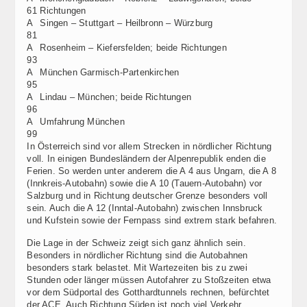
61
Richtungen
A
Singen – Stuttgart – Heilbronn – Würzburg
81
A
Rosenheim – Kiefersfelden; beide Richtungen
93
A
München Garmisch-Partenkirchen
95
A
Lindau – München; beide Richtungen
96
A
Umfahrung München
99
In Österreich sind vor allem Strecken in nördlicher Richtung
voll. In einigen Bundesländern der Alpenrepublik enden die
Ferien. So werden unter anderem die A 4 aus Ungarn, die A 8
(Innkreis-Autobahn) sowie die A 10 (Tauern-Autobahn) vor
Salzburg und in Richtung deutscher Grenze besonders voll
sein. Auch die A 12 (Inntal-Autobahn) zwischen Innsbruck
und Kufstein sowie der Fernpass sind extrem stark befahren.
Die Lage in der Schweiz zeigt sich ganz ähnlich sein.
Besonders in nördlicher Richtung sind die Autobahnen
besonders stark belastet. Mit Wartezeiten bis zu zwei
Stunden oder länger müssen Autofahrer zu Stoßzeiten etwa
vor dem Südportal des Gotthardtunnels rechnen, befürchtet
der ACE. Auch Richtung Süden ist noch viel Verkehr