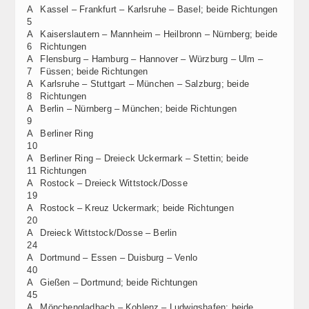
A
Kassel – Frankfurt – Karlsruhe – Basel; beide Richtungen
5
A
Kaiserslautern – Mannheim – Heilbronn – Nürnberg; beide
6
Richtungen
A
Flensburg – Hamburg – Hannover – Würzburg – Ulm –
7
Füssen; beide Richtungen
A
Karlsruhe – Stuttgart – München – Salzburg; beide
8
Richtungen
A
Berlin – Nürnberg – München; beide Richtungen
9
A
Berliner Ring
10
A
Berliner Ring – Dreieck Uckermark – Stettin; beide
11
Richtungen
A
Rostock – Dreieck Wittstock/Dosse
19
A
Rostock – Kreuz Uckermark; beide Richtungen
20
A
Dreieck Wittstock/Dosse – Berlin
24
A
Dortmund – Essen – Duisburg – Venlo
40
A
Gießen – Dortmund; beide Richtungen
45
A
Mönchengladbach – Koblenz – Ludwigshafen; beide