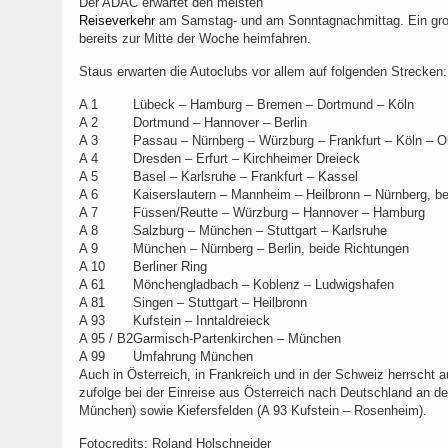
Der ADAC erwartet den meisten
Reiseverkehr
am Samstag- und am Sonntagnachmittag. Ein große
bereits zur Mitte der Woche heimfahren.
Staus erwarten die Autoclubs vor allem auf folgenden Strecken:
A 1
Lübeck – Hamburg – Bremen – Dortmund – Köln
A 2
Dortmund – Hannover – Berlin
A 3
Passau – Nürnberg – Würzburg – Frankfurt – Köln – 
A 4
Dresden – Erfurt – Kirchheimer Dreieck
A 5
Basel – Karlsruhe – Frankfurt – Kassel
A 6
Kaiserslautern – Mannheim – Heilbronn – Nürnberg, b
A 7
Füssen/Reutte – Würzburg – Hannover – Hamburg
A 8
Salzburg – München – Stuttgart – Karlsruhe
A 9
München – Nürnberg – Berlin, beide Richtungen
A 10
Berliner Ring
A 61
Mönchengladbach – Koblenz – Ludwigshafen
A 81
Singen – Stuttgart – Heilbronn
A 93
Kufstein – Inntaldreieck
A 95 / B2
Garmisch-Partenkirchen – München
A 99
Umfahrung München
Auch in Österreich, in Frankreich und in der Schweiz herrsch
zufolge bei der Einreise aus Österreich nach Deutschland an 
München) sowie Kiefersfelden (A 93 Kufstein – Rosenheim).
Fotocredits: Roland Holschneider