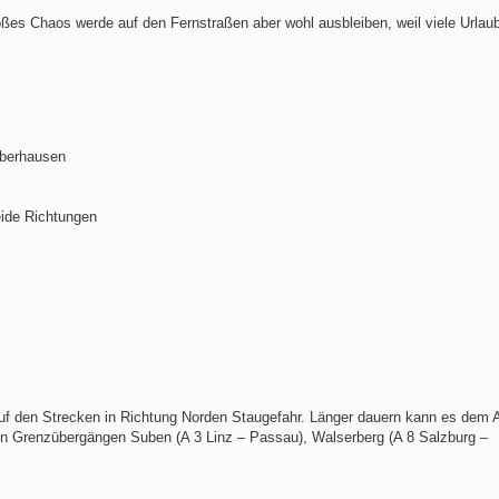
s Chaos werde auf den Fernstraßen aber wohl ausbleiben, weil viele Urlau
Oberhausen
eide Richtungen
t auf den Strecken in Richtung Norden Staugefahr. Länger dauern kann es dem
den Grenzübergängen Suben (A 3 Linz – Passau), Walserberg (A 8 Salzburg –