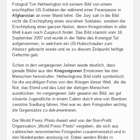
Fotograf Tim Hetherington mit seinem Bild von einem
erschöpften US-Soldaten der während einer Feuerpause in
Afghanistan
an einer Wand lehnt. Die Jury sah in die Bild
nicht die Erschöpfung eines einzelnen Soldaten, sondern die
Erschöpfung einer ganzen Nation, deren Kriegstreiben in aller
Welt kaum noch Zuspruch findet. Das Bild stammt vom 16.
September 2007 und wurde in der Nähe des Korengal Tal
aufgenommen, in welchem ein US-Hubschrauber zum
Absturz gebracht wurde und es zu diesem Zeitpunkt heftige
Gefechte gab.
Schon in den vergangenen Jahren wurde deutlich, dass
gerade Bilder aus den
Kriegsregionen
Emotionen bei den
Menschen hervorrufen. Hetheringtons Bild steht symbolisch
für die unzähligen Fotos von den Kriegen dieser Welt, die die
Not, das Elend und das Leid der dortigen Menschen
ausdrücken. Im vergangenen Jahr gewann ein Bild, wo gut
situierte Jugendliche in einem Cabrio durch eine von Bomben
zerstöre Siedlung fahren. Hier war es dem Fotografen wichtig,
die Gegensätze zu dokumentieren.
Der World Press Photo Award wird von der Non-Profit
Organisation „World Press Photo“ vergeben, die sich aus
zahlreichen renommierten Fotografen zusammensetzt und in
den Niederlanden ansässig ist. Dabei werden Bilder in