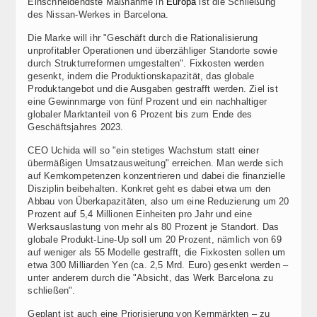
Einschneidendste Maßnahme in
Europa
ist die Schließung
des Nissan-Werkes in Barcelona.
Die Marke will ihr "Geschäft durch die Rationalisierung
unprofitabler Operationen und überzähliger Standorte sowie
durch Strukturreformen umgestalten". Fixkosten werden
gesenkt, indem die Produktionskapazität, das globale
Produktangebot und die Ausgaben gestrafft werden. Ziel ist
eine Gewinnmarge von fünf Prozent und ein nachhaltiger
globaler Marktanteil von 6 Prozent bis zum Ende des
Geschäftsjahres 2023.
CEO Uchida will so "ein stetiges Wachstum statt einer
übermäßigen Umsatzausweitung" erreichen. Man werde sich
auf Kernkompetenzen konzentrieren und dabei die finanzielle
Disziplin beibehalten. Konkret geht es dabei etwa um den
Abbau von Überkapazitäten, also um eine Reduzierung um 20
Prozent auf 5,4 Millionen Einheiten pro Jahr und eine
Werksauslastung von mehr als 80 Prozent je Standort. Das
globale Produkt-Line-Up soll um 20 Prozent, nämlich von 69
auf weniger als 55 Modelle gestrafft, die Fixkosten sollen um
etwa 300 Milliarden Yen (ca. 2,5 Mrd. Euro) gesenkt werden –
unter anderem durch die "Absicht, das Werk Barcelona zu
schließen".
Geplant ist auch eine Priorisierung von Kernmärkten – zu