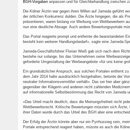
BGH-Vorgaben
anpassen und für Gleichbehandlung zwischen zah
Die Kölner Ärztin war gegen ihren Willen auf Jameda geführt wo
der örtlichen Konkurrenz dulden. Die Ärzte hingegen, die als
präsentieren, waren bislang vor Werbung von Wettbewerbern auf
nun eine deutliche Absage. Auch andere Bewertungsportale mü
Das Portal reagierte prompt und entfernte die beanstandeten E
besteht kein weiterer Handlungsbedarf», sagte eine Jameda-Spr
Jameda-Geschäftsführer Florian Weiß gab sich nach dem Richte
bestehe nur solange, bis das Unternehmen seine Werbeanzeigen 
geforderte Umgestaltung der Werbeangebote «für uns keine groß
Ein grundsätzlicher Anspruch, aus solchen Portalen entfernt z
dem Jahr 2014 halte ausdrücklich festgehalten, betonte der Vor
neutraler Informationsvermittler verhält». Das sei hier aber g
gegenüber der Klägerin und anderen nicht zahlenden Medizinern
auf informationelle Selbstbestimmung das Recht von Jameda un
«Das Urteil macht deutlich, dass die Meinungsfreiheit nicht je
Wettbewerbsrecht. Kritische Bewertungen müssten sich Ärzte, 
ihrer Daten wurde durch das Urteil des BGH aber eine entschei
Der Erfolg der Ärztin könnte aber nur ein Pyrrhussieg sein, 
Portale entsprechend reagiert haben, müsste es auch die Kölner 