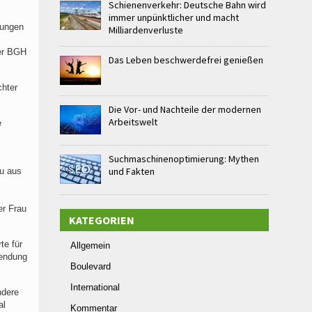
Schienenverkehr: Deutsche Bahn wird
immer unpünktlicher und macht
dungen
Milliardenverluste
der BGH
Das Leben beschwerdefrei genießen
chter
Die Vor- und Nachteile der modernen
Arbeitswelt
e
Suchmaschinenoptimierung: Mythen
und Fakten
zu aus
er Frau
KATEGORIEN
te für
Allgemein
wendung
Boulevard
International
ndere
al
Kommentar