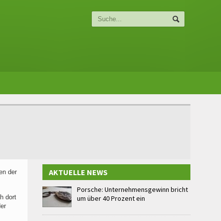
AKTUELLE NEWS
en der
Porsche: Unternehmensgewinn bricht
h dort
um über 40 Prozent ein
er