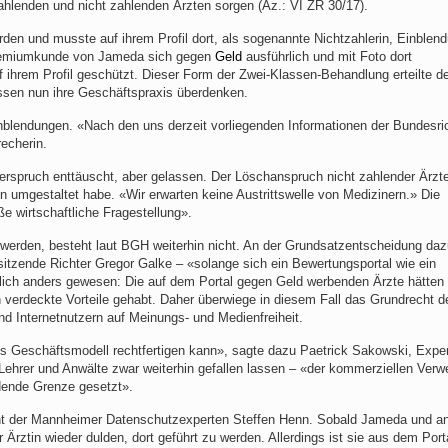
lenden und nicht zahlenden Ärzten sorgen (Az.: VI ZR 30/17).
rden und musste auf ihrem Profil dort, als sogenannte Nichtzahlerin, Einblen
 Premiumkunde von Jameda sich gegen
Geld
ausführlich und mit Foto dort
 ihrem Profil geschützt. Dieser Form der Zwei-Klassen-Behandlung erteilte 
ssen nun ihre Geschäftspraxis überdenken.
inblendungen. «Nach den uns derzeit vorliegenden Informationen der Bundesri
echerin.
rspruch enttäuscht, aber gelassen. Der Löschanspruch nicht zahlender Ärzt
umgestaltet habe. «Wir erwarten keine Austrittswelle von Medizinern.» Die
e wirtschaftliche Fragestellung».
u werden, besteht laut BGH weiterhin nicht. An der Grundsatzentscheidung da
sitzende Richter Gregor Galke – «solange sich ein Bewertungsportal wie ein
änzlich anders gewesen: Die auf dem Portal gegen Geld werbenden Ärzte hätten
 verdeckte Vorteile gehabt. Daher überwiege in diesem Fall das Grundrecht d
d Internetnutzern auf Meinungs- und Medienfreiheit.
des Geschäftsmodell rechtfertigen kann», sagte dazu Paetrick Sakowski, Exper
Lehrer und Anwälte zwar weiterhin gefallen lassen – «der kommerziellen Ver
dende Grenze gesetzt».
meint der Mannheimer Datenschutzexperten Steffen Henn. Sobald Jameda und a
Ärztin wieder dulden, dort geführt zu werden. Allerdings ist sie aus dem Port