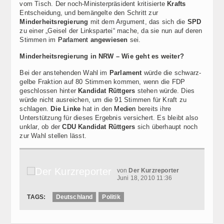
vom Tisch. Der noch-Ministerpräsident kritisierte
Krafts
Entscheidung, und bemängelte den Schritt zur
Minderheitsregierung
mit dem Argument, das sich die
SPD
zu einer „Geisel der Linkspartei“ mache, da sie nun auf deren
Stimmen im
Parlament
angewiesen
sei.
Minderheitsregierung in NRW – Wie geht es weiter?
Bei der anstehenden Wahl im
Parlament
würde die schwarz-
gelbe Fraktion auf 80 Stimmen kommen, wenn die FDP
geschlossen hinter
Kandidat Rüttgers
stehen würde. Dies
würde nicht ausreichen, um die 91 Stimmen für Kraft zu
schlagen.
Die Linke
hat in den
Medien
bereits ihre
Unterstützung für dieses Ergebnis versichert. Es bleibt also
unklar, ob der
CDU Kandidat Rüttgers
sich überhaupt noch
zur Wahl stellen lässt.
von
Der Kurzreporter
Juni 18, 2010 11:36
TAGS:
Deutschland
Politik