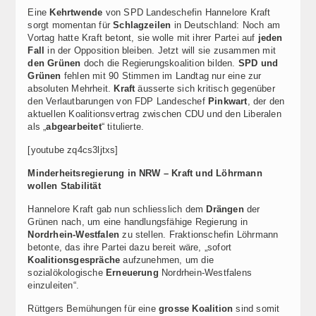
Eine
Kehrtwende
von SPD Landeschefin Hannelore Kraft
sorgt momentan für
Schlagzeilen
in Deutschland: Noch am
Vortag hatte Kraft betont, sie wolle mit ihrer Partei auf
jeden
Fall
in der Opposition bleiben. Jetzt will sie zusammen mit
den Grünen
doch die Regierungskoalition bilden.
SPD und
Grünen
fehlen mit 90 Stimmen im Landtag nur eine zur
absoluten Mehrheit.
Kraft
äusserte sich kritisch gegenüber
den Verlautbarungen von FDP Landeschef
Pinkwart
, der den
aktuellen Koalitionsvertrag zwischen CDU und den Liberalen
als „
abgearbeitet
“ titulierte.
[youtube zq4cs3ljtxs]
Minderheitsregierung in NRW – Kraft und Löhrmann
wollen Stabilität
Hannelore Kraft gab nun schliesslich dem
Drängen
der
Grünen nach, um eine handlungsfähige Regierung in
Nordrhein-Westfalen
zu stellen. Fraktionschefin Löhrmann
betonte, das
ihre Partei dazu bereit wäre, „sofort
Koalitionsgespräche
aufzunehmen, um die
sozialökologische
Erneuerung
Nordrhein-Westfalens
einzuleiten“.
Rüttgers Bemühungen für eine
grosse Koalition
sind somit