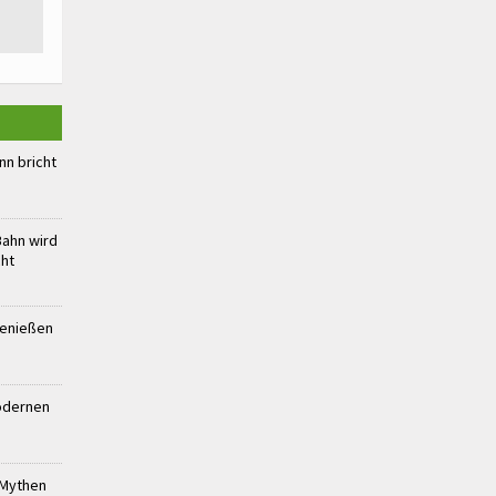
n bricht
Bahn wird
cht
genießen
modernen
 Mythen