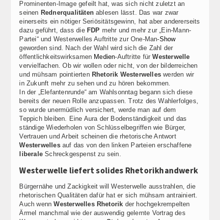
Prominenten-Image gefeilt hat, was sich nicht zuletzt an
seinen
Rednerqualitäten
ablesen lässt. Das war zwar
einerseits ein nötiger Seriösitätsgewinn, hat aber andererseits
dazu geführt, dass die
FDP
mehr und mehr zur „Ein-Mann-
Partei“ und Westerwelles Auftritte zur One-Man-
Show
geworden sind. Nach der Wahl wird sich die Zahl der
öffentlichkeitswirksamen
Medien
-Auftritte für
Westerwelle
vervielfachen. Ob wir wollen oder nicht, von der bilderreichen
und mühsam pointierten
Rhetorik Westerwelles
werden wir
in Zukunft mehr zu sehen und zu hören bekommen.
In der „Elefantenrunde“ am Wahlsonntag begann sich diese
bereits der neuen Rolle anzupassen. Trotz des Wahlerfolges,
so wurde unermüdlich versichert, werde man auf dem
Teppich bleiben. Eine Aura der Bodenständigkeit und das
ständige Wiederholen von Schlüsselbegriffen wie Bürger,
Vertrauen und Arbeit scheinen die rhetorische Antwort
Westerwelles
auf das von den linken Parteien erschaffene
liberale
Schreckgespenst zu sein.
Westerwelle liefert solides Rhetorikhandwerk
Bürgernähe und Zackigkeit will Westerwelle ausstrahlen, die
rhetorischen Qualitäten dafür hat er sich mühsam antrainiert.
Auch wenn
Westerwelles Rhetorik
der hochgekrempelten
Ärmel manchmal wie der auswendig gelernte Vortrag des