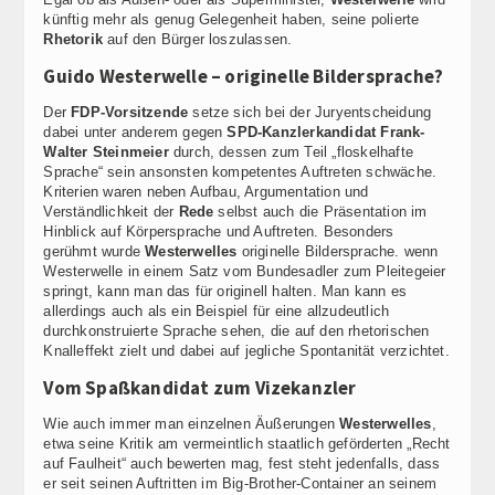
künftig mehr als genug Gelegenheit haben, seine polierte
Rhetorik
auf den Bürger loszulassen.
Guido Westerwelle – originelle Bildersprache?
Der
FDP-Vorsitzende
setze sich bei der Juryentscheidung
dabei unter anderem gegen
SPD-Kanzlerkandidat
Frank-
Walter Steinmeier
durch, dessen zum Teil „floskelhafte
Sprache“ sein ansonsten kompetentes Auftreten schwäche.
Kriterien waren neben Aufbau, Argumentation und
Verständlichkeit der
Rede
selbst auch die Präsentation im
Hinblick auf Körpersprache und Auftreten.
Besonders
gerühmt wurde
Westerwelles
originelle Bildersprache. wenn
Westerwelle in einem Satz vom Bundesadler zum Pleitegeier
springt, kann man das für originell halten. Man kann es
allerdings auch als ein Beispiel für eine allzudeutlich
durchkonstruierte Sprache sehen, die auf den rhetorischen
Knalleffekt zielt und dabei auf jegliche Spontanität verzichtet.
Vom Spaßkandidat zum Vizekanzler
Wie auch immer man einzelnen Äußerungen
Westerwelles
,
etwa seine Kritik am vermeintlich staatlich geförderten „Recht
auf Faulheit“ auch bewerten mag, fest steht jedenfalls, dass
er seit seinen Auftritten im Big-Brother-Container an seinem