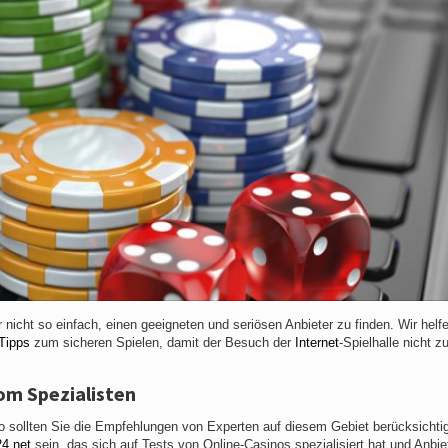
 nicht so einfach, einen geeigneten und seriösen Anbieter zu finden. Wir helf
Tipps
zum sicheren Spielen, damit der Besuch der
Internet
-Spielhalle nicht 
om Spezialisten
 sollten Sie die Empfehlungen von Experten auf diesem Gebiet berücksichti
4.net
sein, das sich auf Tests von Online-Casinos spezialisiert hat und Anbie