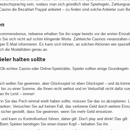
 deutschsprachig sein, sodass man sich gründlich über Spielregeln, Zahlungsar
asino die Bezahlart Paypal anbietet – zu finden sind solche Anbieter zum Be
en
lkommensbonus, teilweise erhalten Sie ihn sogar bereits vor der ersten Einzah
Sie sich nicht auf schön klingende Worte. Zahlreiche Casinos veranstalten 
el per E-Mail informieren. Es kann sich lohnen, an solchen Aktionen wie speziel
ich die Modalitäten genau an.
ieler halten sollte
Ob echtes Casino oder Online-Spielstätte, Spieler sollten einige Grundregeln
ich wollen Sie gewinnen, aber Glücksspiel ist eben Glückspiel – und da könn
bis zu einer Summe, die Ihnen nicht wehtut und im Verlustfall nicht dafür sor
 an Ihr Limit – immer!
n Sie das Pech einmal ereilt haben sollte, müssen Sie das so akzeptieren. 
danken. Versuchen Sie auf keinen Fall, das verlorene Geld durch weitere Eins
ls sicher gestellt, dass Sie gewinnen, wenn Sie mehr Geld einsetzen.
nd kann zu Kontrollverlust führen, daher gilt: Don’t play and drink! Das gilt
 Beim Spielen benötigen Sie einen klaren Kopf – behalten Sie ihn.