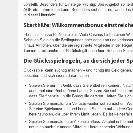
vorstellt. Besonders für Einsteiger wichtig: Das Angebot sollte
AGB etc. informieren kann. Besonders sicher ist es, wenn das C
in dieser Übersicht
.
Starthilfe: Willkommensbonus einstreich
Ebenfalls klasse für Neuspieler: Viele Casinos bieten einen Wil
Schauen Sie sich die Bedingungen aber genau an und verlassen 
hinaus Aktionen, über die sie registrierte Mitglieder in der Reg
Turnieren teilzunehmen. Natürlich gilt auch hier: Schauen Sie s
Die Glücksspielregeln, an die sich jeder Sp
Glücksspiel kann süchtig machen – und richtig ins
Geld
gehen. 
beachten und sich eisern daran halten:
Spielen Sie nur mit Geld, dass Sie entbehren können. Natürl
auch mal eine Pechsträhne haben. Setzen Sie sich ein Limit 
dass Sie finanziell in die Bredouille geraten. Halten Sie sich
Spielen Sie niemals, um Verluste wieder wettzumachen. Wen
Sie eine Spielpause ein und bringen Sie sich auf andere Ge
hereinzuholen, die über Ihrem Limit liegen. Es ist keinesfal
Spielen Sie niemals unter Alkoholeinfluss. Alkohol enthemmt u
natürlich auch für andere Mittel mit berauschender Wirkung.