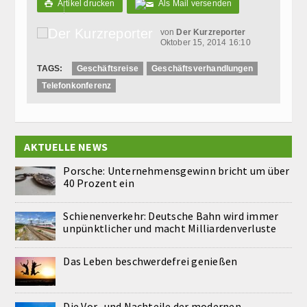
Artikel drucken
Als Mail versenden

von
Der Kurzreporter
Oktober 15, 2014 16:10
TAGS:
Geschäftsreise
Geschäftsverhandlungen
Telefonkonferenz
AKTUELLE NEWS
Porsche: Unternehmensgewinn bricht um über
40 Prozent ein
Schienenverkehr: Deutsche Bahn wird immer
unpünktlicher und macht Milliardenverluste
Das Leben beschwerdefrei genießen
Die Vor- und Nachteile der modernen