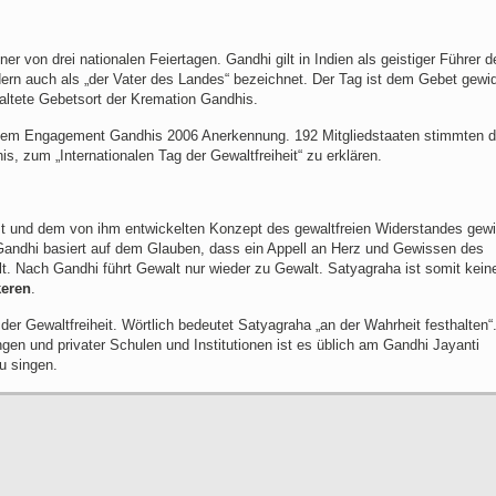
er von drei nationalen Feiertagen. Gandhi gilt in Indien
als geistiger Führer d
dern auch als „der Vater des Landes“ bezeichnet. Der Tag ist dem Gebet gewi
altete Gebetsort der Kremation Gandhis.
dem Engagement Gandhis 2006 Anerkennung. 192 Mitgliedstaaten stimmten d
 zum „Internationalen Tag der Gewaltfreiheit“ zu erklären.
st und dem von ihm entwickelten Konzept des gewaltfreien Widerstandes gew
ndhi basiert auf dem Glauben, dass ein Appell an Herz und Gewissen des
t. Nach Gandhi führt Gewalt nur wieder zu Gewalt. Satyagraha ist somit kein
keren
.
 der Gewaltfreiheit. Wörtlich bedeutet Satyagraha „an der Wahrheit festhalten“
en und privater Schulen und Institutionen ist es üblich am Gandhi Jayanti
u singen.