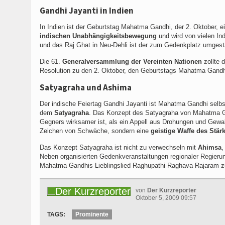
Gandhi Jayanti in Indien
In Indien ist der Geburtstag Mahatma Gandhi, der 2. Oktober, ein
indischen Unabhängigkeitsbewegung
und wird von vielen In
und das Raj Ghat in Neu-Dehli ist der zum Gedenkplatz umgest
Die 61.
Generalversammlung der Vereinten Nationen
zollte 
Resolution zu den 2. Oktober, den Geburtstags Mahatma Gandhis,
Satyagraha und Ashima
Der indische Feiertag Gandhi Jayanti ist Mahatma Gandhi selb
dem
Satyagraha
. Das Konzept des Satyagraha von Mahatma Ga
Gegners wirksamer ist, als ein Appell aus Drohungen und Gewal
Zeichen von Schwäche, sondern eine
geistige Waffe des Stär
Das Konzept Satyagraha ist nicht zu verwechseln mit
Ahimsa
,
Neben organisierten Gedenkveranstaltungen regionaler Regierung
Mahatma Gandhis Lieblingslied Raghupathi Raghava Rajaram z
von
Der Kurzreporter
Oktober 5, 2009 09:57
TAGS:
Prominente