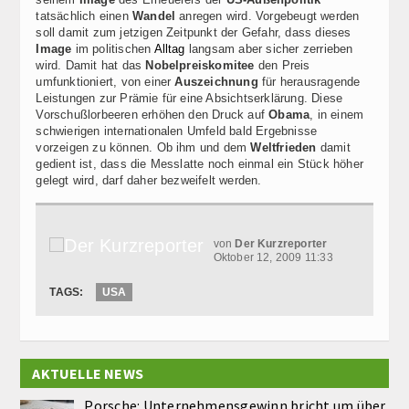
tatsächlich einen
Wandel
anregen wird. Vorgebeugt werden
soll damit zum jetzigen Zeitpunkt der Gefahr, dass dieses
Image
im politischen
Alltag
langsam aber sicher zerrieben
wird. Damit hat das
Nobelpreiskomitee
den Preis
umfunktioniert, von einer
Auszeichnung
für herausragende
Leistungen zur Prämie für eine Absichtserklärung. Diese
Vorschußlorbeeren erhöhen den Druck auf
Obama
, in einem
schwierigen internationalen Umfeld bald Ergebnisse
vorzeigen zu können. Ob ihm und dem
Weltfrieden
damit
gedient ist, dass die Messlatte noch einmal ein Stück höher
gelegt wird, darf daher bezweifelt werden.
von
Der Kurzreporter
Oktober 12, 2009 11:33
TAGS:
USA
AKTUELLE NEWS
Porsche: Unternehmensgewinn bricht um über