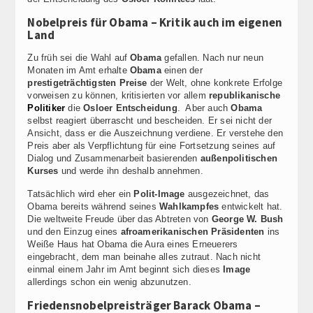
Nobelpreis für Obama – Kritik auch im eigenen
Land
Zu früh sei die Wahl auf
Obama
gefallen. Nach nur neun
Monaten im Amt erhalte
Obama
einen der
prestigeträchtigsten Preise
der Welt, ohne konkrete Erfolge
vorweisen zu können, kritisierten vor allem
republikanische
Politiker
die
Osloer Entscheidung
. Aber auch
Obama
selbst reagiert überrascht und bescheiden. Er sei nicht der
Ansicht, dass er die Auszeichnung verdiene. Er verstehe den
Preis aber als Verpflichtung für eine Fortsetzung seines auf
Dialog und Zusammenarbeit basierenden
außenpolitischen
Kurses
und werde ihn deshalb annehmen.
Tatsächlich wird eher ein
Polit-Image
ausgezeichnet, das
Obama bereits während seines
Wahlkampfes
entwickelt hat.
Die weltweite Freude über das Abtreten von
George W. Bush
und den Einzug eines
afroamerikanischen Präsidenten
ins
Weiße Haus hat Obama die Aura eines Erneuerers
eingebracht, dem man beinahe alles zutraut. Nach nicht
einmal einem Jahr im Amt beginnt sich dieses
Image
allerdings schon ein wenig abzunutzen.
Friedensnobelpreisträger Barack Obama –