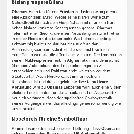
Bislang magere Bilanz
Obamas
Eintreten für den
Frieden
ist bislang wenig mehr als
eine Absichtserklärung. Weder seine klaren Worte zum
Nahostkonflikt
noch sein Gesprächsangebot an den
Iran
haben bislang konkrete Konsequenzen gehabt.
Obamas
Talent ist eine Rheorik, die einen Neuanfang postuliert, etwa
in seiner
Rede an die islamische Welt
, dabei allerdings
schwammig bleibt und darüber hinaus oft an den
Verhandlungspartnern scheitert, die sich nicht so leicht
mitreißen lassen wie die öffentliche Meinung. Der
Iran
hält an
seinen
Nuklearplänen
fest, in
Afghanistan
wird demnächst
über eine Aufstockung des Truppenkontingentes zu
entscheiden sein und
Pakistan
steht weiterhin vor dem
Staatszerfall. Auch Nordkorea ist immer noch ein
Risikokandidat und die vielgelobte weltweite
nukleare
Abrüstung
wird zu
Obamas
Lebzeiten wohl auch eine Vision
bleiben. Lediglich der Ton der amerikanischen Außenpolitik
hat sich verändert. Nach der rüpelhaften Cowboyrhetorik
seines Vorgängers war das allerdings genauso notwendig wie
unvermeidlich.
Nobelpreis für eine Symbolfigur
Prämiert wurde demnach eher die Hoffnung, dass
Obama
mit
seinem
Image
des Erneuerers der
US-Außenpolitik