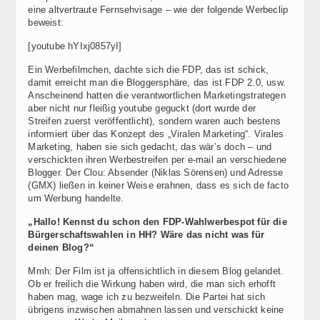
eine altvertraute Fernsehvisage – wie der folgende Werbeclip
beweist:
[youtube hYIxj0857yI]
Ein Werbefilmchen, dachte sich die FDP, das ist schick,
damit erreicht man die Bloggersphäre, das ist FDP 2.0, usw.
Anscheinend hatten die verantwortlichen Marketingstrategen
aber nicht nur fleißig youtube geguckt (dort wurde der
Streifen zuerst veröffentlicht), sondern waren auch bestens
informiert über das Konzept des „Viralen Marketing“. Virales
Marketing, haben sie sich gedacht, das wär’s doch – und
verschickten ihren Werbestreifen per e-mail an verschiedene
Blogger. Der Clou: Absender (Niklas Sörensen) und Adresse
(GMX) ließen in keiner Weise erahnen, dass es sich de facto
um Werbung handelte.
„Hallo! Kennst du schon den FDP-Wahlwerbespot für die
Bürgerschaftswahlen in HH? Wäre das nicht was für
deinen Blog?“
Mmh: Der Film ist ja offensichtlich in diesem Blog gelandet.
Ob er freilich die Wirkung haben wird, die man sich erhofft
haben mag, wage ich zu bezweifeln. Die Partei hat sich
übrigens inzwischen abmahnen lassen und verschickt keine