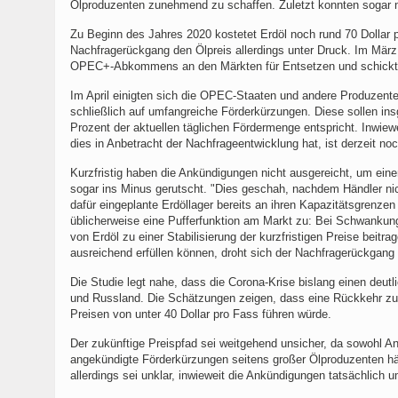
Ölproduzenten zunehmend zu schaffen. Zuletzt konnten sogar n
Zu Beginn des Jahres 2020 kostetet Erdöl noch rund 70 Dollar 
Nachfragerückgang den Ölpreis allerdings unter Druck. Im Mär
OPEC+-Abkommens an den Märkten für Entsetzen und schickte d
Im April einigten sich die OPEC-Staaten und andere Produzen
schließlich auf umfangreiche Förderkürzungen. Diese sollen i
Prozent der aktuellen täglichen Fördermenge entspricht. Inwiew
dies in Anbetracht der Nachfrageentwicklung hat, ist derzeit no
Kurzfristig haben die Ankündigungen nicht ausgereicht, um eine
sogar ins Minus gerutscht. "Dies geschah, nachdem Händler nic
dafür eingeplante Erdöllager bereits an ihren Kapazitätsgrenze
üblicherweise eine Pufferfunktion am Markt zu: Bei Schwank
von Erdöl zu einer Stabilisierung der kurzfristigen Preise beit
ausreichend erfüllen können, droht sich der Nachfragerückgang
Die Studie legt nahe, dass die Corona-Krise bislang einen deutl
und Russland. Die Schätzungen zeigen, dass eine Rückkehr zu
Preisen von unter 40 Dollar pro Fass führen würde.
Der zukünftige Preispfad sei weitgehend unsicher, da sowohl A
angekündigte Förderkürzungen seitens großer Ölproduzenten hätt
allerdings sei unklar, inwieweit die Ankündigungen tatsächlich 