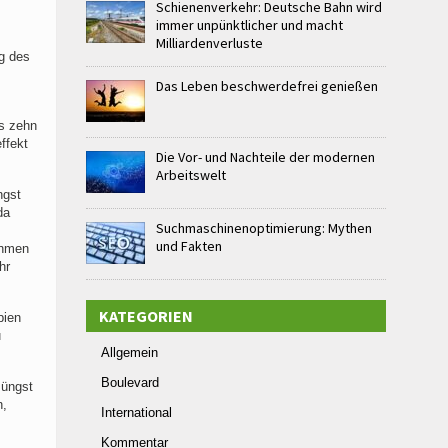
Schienenverkehr: Deutsche Bahn wird
immer unpünktlicher und macht
Milliardenverluste
g des
Das Leben beschwerdefrei genießen
ls zehn
ffekt
Die Vor- und Nachteile der modernen
Arbeitswelt
ngst
da
Suchmaschinenoptimierung: Mythen
und Fakten
ehmen
hr
KATEGORIEN
bien
u
Allgemein
Boulevard
Jüngst
n,
International
Kommentar