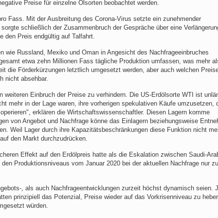
egative Preise für einzelne Ölsorten beobachtet werden.
pro Fass. Mit der Ausbreitung des Corona-Virus setzte ein zunehmender
z sorgte schließlich der Zusammenbruch der Gespräche über eine Verlängerun
en Preis endgültig auf Talfahrt.
ten wie Russland, Mexiko und Oman in Angesicht des Nachfrageeinbruches
nsgesamt etwa zehn Millionen Fass tägliche Produktion umfassen, was mehr a
eit die Förderkürzungen letztlich umgesetzt werden, aber auch welchen Preise
ch nicht absehbar.
n weiteren Einbruch der Preise zu verhindern. Die US-Erdölsorte WTI ist unlä
ht mehr in der Lage waren, ihre vorherigen spekulativen Käufe umzusetzen, 
n operieren", erklären die Wirtschaftswissenschaftler. Diesen Lagern komme
ungen von Angebot und Nachfrage könne das Einlagern beziehungsweise Entn
ragen. Weil Lager durch ihre Kapazitätsbeschränkungen diese Funktion nicht me
 auf den Markt durchzudrücken.
icheren Effekt auf den Erdölpreis hatte als die Eskalation zwischen Saudi-Ara
 den Produktionsniveaus vom Januar 2020 bei der aktuellen Nachfrage nur z
ngebots-, als auch Nachfrageentwicklungen zurzeit höchst dynamisch seien. 
en prinzipiell das Potenzial, Preise wieder auf das Vorkrisenniveau zu hebe
umgesetzt würden.