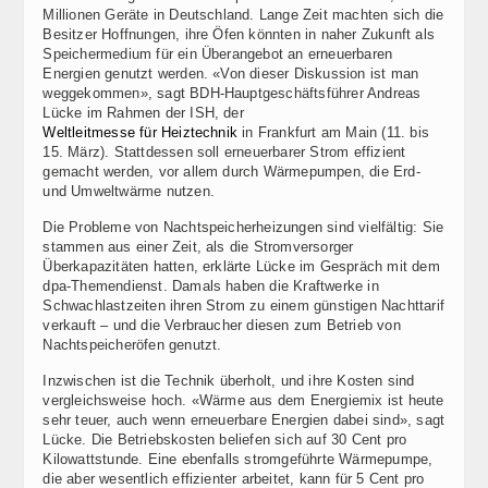
Millionen Geräte in Deutschland. Lange Zeit machten sich die
Besitzer Hoffnungen, ihre Öfen könnten in naher Zukunft als
Speichermedium für ein Überangebot an erneuerbaren
Energien genutzt werden. «Von dieser Diskussion ist man
weggekommen», sagt BDH-Hauptgeschäftsführer Andreas
Lücke im Rahmen der ISH, der
Weltleitmesse für Heiztechnik
in Frankfurt am Main (11. bis
15. März). Stattdessen soll erneuerbarer Strom effizient
gemacht werden, vor allem durch Wärmepumpen, die Erd-
und Umweltwärme nutzen.
Die Probleme von Nachtspeicherheizungen sind vielfältig: Sie
stammen aus einer Zeit, als die Stromversorger
Überkapazitäten hatten, erklärte Lücke im Gespräch mit dem
dpa-Themendienst. Damals haben die Kraftwerke in
Schwachlastzeiten ihren Strom zu einem günstigen Nachttarif
verkauft – und die Verbraucher diesen zum Betrieb von
Nachtspeicheröfen genutzt.
Inzwischen ist die Technik überholt, und ihre Kosten sind
vergleichsweise hoch. «Wärme aus dem Energiemix ist heute
sehr teuer, auch wenn erneuerbare Energien dabei sind», sagt
Lücke. Die Betriebskosten beliefen sich auf 30 Cent pro
Kilowattstunde. Eine ebenfalls stromgeführte Wärmepumpe,
die aber wesentlich effizienter arbeitet, kann für 5 Cent pro