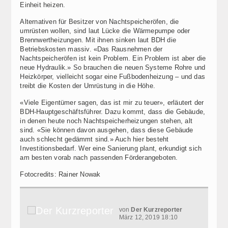
Einheit heizen.
Alternativen für Besitzer von Nachtspeicheröfen, die
umrüsten wollen, sind laut Lücke die Wärmepumpe oder
Brennwertheizungen. Mit ihnen sinken laut BDH die
Betriebskosten massiv. «Das Rausnehmen der
Nachtspeicheröfen ist kein Problem. Ein Problem ist aber die
neue Hydraulik.» So brauchen die neuen Systeme Rohre und
Heizkörper, vielleicht sogar eine Fußbodenheizung – und das
treibt die Kosten der Umrüstung in die Höhe.
«Viele Eigentümer sagen, das ist mir zu teuer», erläutert der
BDH-Hauptgeschäftsführer. Dazu kommt, dass die Gebäude,
in denen heute noch Nachtspeicherheizungen stehen, alt
sind. «Sie können davon ausgehen, dass diese Gebäude
auch schlecht gedämmt sind.» Auch hier besteht
Investitionsbedarf. Wer eine Sanierung plant, erkundigt sich
am besten vorab nach passenden Förderangeboten.
Fotocredits: Rainer Nowak
von
Der Kurzreporter
März 12, 2019 18:10