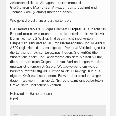
zwischenzeitlichen Absagen könnten erneut die
Großkonzerne IAG (British Airways, Iberia, Vueling) und
Thomas Cook (Condor) Interesse haben.
Wie geht die Lufthansa jetzt weiter vor?
Die umsatzstärkste Fluggesellschaft
Europas
will zunächst in
Brüssel retten, was noch zu retten ist, nämlich die zweite Air-
Berlin-Tochter LG Walter. In diesem nicht insolventen
Flugbetrieb sind derzeit 20 Propellermaschinen und 14 Airbus
A320 registriert, die samt eigenem Personal Verbindungen für
die Lufthansa-Tochter Eurowings fliegen. Sie verfügt über
zusätzliche Start- und Landerechte aus dem Air-Berlin-Erbe,
die aber auch noch Gegenstand von Verhandlungen mit den
unerwartet strengen Brüsseler Wettbewerbshütern werden
könnten. Mittelfristig will Lufthansa die Eurowings nun aus
eigener Kraft wachsen lassen. Es wird aber deutlich länger
dauern, als wenn man die 20 Niki-Jets samt eingearbeiteten
Crews hätte übernehmen können.
Fotocredits: Rainer Jensen
(dpa)