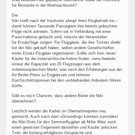
für Reisende in der Weihnachtszeit?
Die
Niki stellt nach der Insolvenz abrupt ihren Flugbetrieb ein –
damit können Tausende Passagiere ihre bereits gebuchten
Flüge nicht antreten. Sofern sie in Verbindung mit einer
Pauschalreise gebucht sind, müsste der Veranstalter
für Ersatzflüge sorgen. Für Fluggäste, die ihre Tickets direkt
bei der Niki gekauft haben, wollen andere Gesellschaften
einen Ersatz-Flugplan organisieren. Sollte sich kein neuer
Käufer für die österreichische Airline finden, verschwände
erneut die Kapazität von 20 Flugzeugen aus dem
mitteleuropäischen Markt, was nach den Erfahrungen aus der
Air Berlin-Pleite zu Engpässen und höheren
Durchschnittspreisen bei den verbleibenden Anbietern führen
dürfte.
Gibt es noch Chancen, dass andere Bieter die Niki
übernehmen?
Letztlich werden die Karten im Übernahmepoker neu
gemischt. Auch nach dem «Grounding» könnten zumindest
die Niki-Slots für den Sommerflugplan ab Mitte März noch
einen gewissen Gegenwert darstellen und Käufer anlocken.
Trotz der bislang erfolglosen Gespräche und