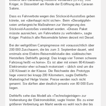
Krüger, in Düsseldorf am Rande der Eröffnung des Caravan
Salons.
Dass es Fahrverbote wegen des Stickoxid-Ausstoßes geben
könnte, sei «überhaupt nicht sicher». Beim «Dieselgipfel»
seien umfangreiche Maßnahmen zur Verringerung des
Stickoxid-Ausstoßes vereinbart worden. «Dieses Paket
müsste ausreichen, um Fahrverbote zu verhindern», sagte
Krüger. Praktisch alle Reisemobile fahren derzeit mit Diesel.
Bei der weltgrößten Campingmesse mit voraussichtlich über
200 000 Zuschauern, die bis zum 3. September dauert, wird
erstmals eine Elektro-Reisemobilstudie des süddeutschen
Herstellers Dethleffs gezeigt. Das knapp vier Tonnen schwere
Fahrzeug heißt «e.home». Es ist aber mit einem 80-Kilowatt-
Elektromotor eher schwach motorisiert – üblich sind um die
130 Kilowatt in der Klasse. Die Reichweite des Prototyps
liege vorerst bei knapp 200 Kilometern, sagte Dethleffs-
Marketingchef Helge Vester. Preise werden noch nicht
genannt. Sie dürften aber deutlich jenseits von 80 000 Euro
liegen.
Dethleffs sehe das Modell als «Technologieträger» zur
Vorbereitung der Elektromobilität, sagte Vester. Bis zu einer
größeren Verbreitung am Markt werde es wohl noch drei bis