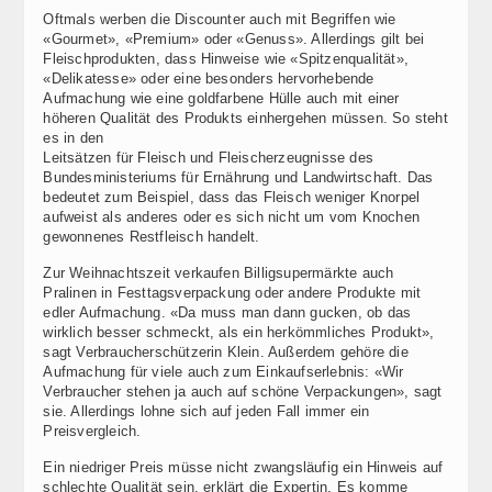
Oftmals werben die Discounter auch mit Begriffen wie
«Gourmet», «Premium» oder «Genuss». Allerdings gilt bei
Fleischprodukten, dass Hinweise wie «Spitzenqualität»,
«Delikatesse» oder eine besonders hervorhebende
Aufmachung wie eine goldfarbene Hülle auch mit einer
höheren Qualität des Produkts einhergehen müssen. So steht
es in den
Leitsätzen für Fleisch und Fleischerzeugnisse des
Bundesministeriums für Ernährung und Landwirtschaft. Das
bedeutet zum Beispiel, dass das Fleisch weniger Knorpel
aufweist als anderes oder es sich nicht um vom Knochen
gewonnenes Restfleisch handelt.
Zur Weihnachtszeit verkaufen Billigsupermärkte auch
Pralinen in Festtagsverpackung oder andere Produkte mit
edler Aufmachung. «Da muss man dann gucken, ob das
wirklich besser schmeckt, als ein herkömmliches Produkt»,
sagt Verbraucherschützerin Klein. Außerdem gehöre die
Aufmachung für viele auch zum Einkaufserlebnis: «Wir
Verbraucher stehen ja auch auf schöne Verpackungen», sagt
sie. Allerdings lohne sich auf jeden Fall immer ein
Preisvergleich.
Ein niedriger Preis müsse nicht zwangsläufig ein Hinweis auf
schlechte Qualität sein, erklärt die Expertin. Es komme