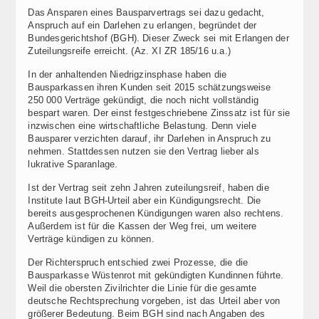
Das Ansparen eines Bausparvertrags sei dazu gedacht,
Anspruch auf ein Darlehen zu erlangen, begründet der
Bundesgerichtshof (BGH). Dieser Zweck sei mit Erlangen der
Zuteilungsreife erreicht. (Az. XI ZR 185/16 u.a.)
In der anhaltenden Niedrigzinsphase haben die
Bausparkassen ihren Kunden seit 2015 schätzungsweise
250 000 Verträge gekündigt, die noch nicht vollständig
bespart waren. Der einst festgeschriebene Zinssatz ist für sie
inzwischen eine wirtschaftliche Belastung. Denn viele
Bausparer verzichten darauf, ihr Darlehen in Anspruch zu
nehmen. Stattdessen nutzen sie den Vertrag lieber als
lukrative Sparanlage.
Ist der Vertrag seit zehn Jahren zuteilungsreif, haben die
Institute laut BGH-Urteil aber ein Kündigungsrecht. Die
bereits ausgesprochenen Kündigungen waren also rechtens.
Außerdem ist für die Kassen der Weg frei, um weitere
Verträge kündigen zu können.
Der Richterspruch entschied zwei Prozesse, die die
Bausparkasse Wüstenrot mit gekündigten Kundinnen führte.
Weil die obersten Zivilrichter die Linie für die gesamte
deutsche Rechtsprechung vorgeben, ist das Urteil aber von
größerer Bedeutung. Beim BGH sind nach Angaben des