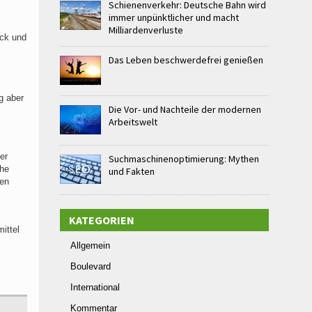
Schienenverkehr: Deutsche Bahn wird
immer unpünktlicher und macht
Milliardenverluste
ick und
Das Leben beschwerdefrei genießen
g aber
Die Vor- und Nachteile der modernen
Arbeitswelt
er
Suchmaschinenoptimierung: Mythen
che
und Fakten
den
KATEGORIEN
ittel
Allgemein
Boulevard
International
Kommentar