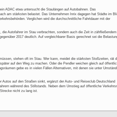
verein ADAC etwa untersucht die Staulängen auf Autobahnen. Das
ach am stärksten belastet. Das Unternehmen Inrix dagegen hat Städte im Bl
rkehrsbehörden. Verglichen wird die durchschnittliche Fahrtdauer mit der
it, die Autofahrer im Stau verbrachten, sondern auch die Zeit in zähfließendem
 gegenüber 2017 deutlich. Auf vergleichbarer Basis gerechnet sei die Belastun
 müssen, stehen oft im Stau. Wer kann, meidet die stärksten Stoßzeiten, rät d
 später auf den Weg zu machen. Oder die Pendler weichen gleich auf öffentli
ngsräumen gebe es in vielen Fällen Alternativen, mit denen sie unter Umstän
er Autos auf den Straßen sinkt, ergänzt der Auto- und Reiseclub Deutschland
hrern während des Stillstands. Neben dem Umstieg auf öffentliche Verkehrsm
trecke nicht zu lang ist.