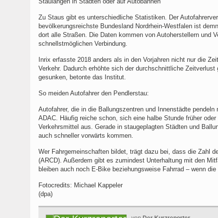
Staulängen in Städten oder auf Autobahnen
Zu Staus gibt es unterschiedliche Statistiken. Der Autofahrer
bevölkerungsreichste Bundesland Nordrhein-Westfalen ist demn
dort alle Straßen. Die Daten kommen von Autoherstellern und Ve
schnellstmöglichen Verbindung.
Inrix erfasste 2018 anders als in den Vorjahren nicht nur die Ze
Verkehr. Dadurch erhöhte sich der durchschnittliche Zeitverlust
gesunken, betonte das Institut.
So meiden Autofahrer den Pendlerstau:
Autofahrer, die in die Ballungszentren und Innenstädte pendeln
ADAC. Häufig reiche schon, sich eine halbe Stunde früher oder
Verkehrsmittel aus. Gerade in staugeplagten Städten und Ballu
auch schneller vorwärts kommen.
Wer Fahrgemeinschaften bildet, trägt dazu bei, dass die Zahl d
(ARCD). Außerdem gibt es zumindest Unterhaltung mit den Mitfa
bleiben auch noch E-Bike beziehungsweise Fahrrad – wenn die S
Fotocredits: Michael Kappeler
(dpa)