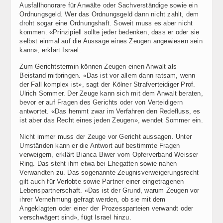
Ausfallhonorare für Anwälte oder Sachverständige sowie ein
Ordnungsgeld. Wer das Ordnungsgeld dann nicht zahlt, dem
droht sogar eine Ordnungshaft. Soweit muss es aber nicht
kommen. «Prinzipiell sollte jeder bedenken, dass er oder sie
selbst einmal auf die Aussage eines Zeugen angewiesen sein
kann», erklärt Israel.
Zum Gerichtstermin können Zeugen einen Anwalt als
Beistand mitbringen. «Das ist vor allem dann ratsam, wenn
der Fall komplex ist», sagt der Kölner Strafverteidiger Prof.
Ulrich Sommer. Der Zeuge kann sich mit dem Anwalt beraten,
bevor er auf Fragen des Gerichts oder von Verteidigern
antwortet. «Das hemmt zwar im Verfahren den Redefluss, es
ist aber das Recht eines jeden Zeugen», wendet Sommer ein.
Nicht immer muss der Zeuge vor Gericht aussagen. Unter
Umständen kann er die Antwort auf bestimmte Fragen
verweigern, erklärt Bianca Biwer vom Opferverband Weisser
Ring. Das steht ihm etwa bei Ehegatten sowie nahen
Verwandten zu. Das sogenannte Zeugnisverweigerungsrecht
gilt auch für Verlobte sowie Partner einer eingetragenen
Lebenspartnerschaft. «Das ist der Grund, warum Zeugen vor
ihrer Vernehmung gefragt werden, ob sie mit dem
Angeklagten oder einer der Prozessparteien verwandt oder
verschwägert sind», fügt Israel hinzu.