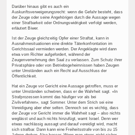
Darüber hinaus gibt es auch ein
Auskunftsverweigerungsrecht: wenn die Gefahr besteht, dass
der Zeuge oder seine Angehörigen durch die Aussage wegen
einer Strafbarkeit oder Ordnungswidrigkeit verfolgt werden,
erläutert Biwer.
Ist der Zeuge gleichzeitig Opfer einer Straftat, kann in
Ausnahmesituationen eine direkte Täterkonfrontation im
Gerichtssaal vermieden werden. Der Angeklagte wird dann
etwa vom Richter aufgefordert, während der
Zeugenvernehmung den Saal zu verlassen. Zum Schutz ihrer
Privatsphäre oder von Betriebsgeheimnissen haben Zeugen
unter Umständen auch ein Recht auf Ausschluss der
Öffentlichkeit.
Hat ein Zeuge vor Gericht eine Aussage getroffen, muss er
unter Umständen schwören, dass er die Wahrheit sagt. «In
Strafprozessen kommt das häufiger vor als bei
Zivilverfahren», sagt Sommer. Unter dem Strich sei eine
Vereidigung aber eher selten. Dennoch sei es wichtig, dass
der Zeuge vor Gericht immer die Wahrheit sagt – also nichts
weglässt und auch nichts hinzufügt, warnt Israel. Denn wer
etwas nachlässig aussagt und darauf vereidigt wird, macht
sich strafbar. Dann kann eine Freiheitsstrafe von bis zu 15
Jahren drohen. Also besser: Wenn man etwas nicht sicher