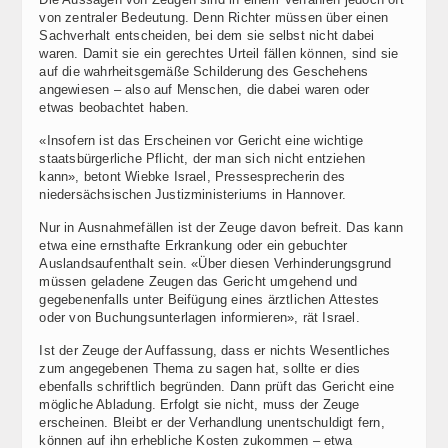
von zentraler Bedeutung. Denn Richter müssen über einen
Sachverhalt entscheiden, bei dem sie selbst nicht dabei
waren. Damit sie ein gerechtes Urteil fällen können, sind sie
auf die wahrheitsgemäße Schilderung des Geschehens
angewiesen – also auf Menschen, die dabei waren oder
etwas beobachtet haben.
«Insofern ist das Erscheinen vor Gericht eine wichtige
staatsbürgerliche Pflicht, der man sich nicht entziehen
kann», betont Wiebke Israel, Pressesprecherin des
niedersächsischen Justizministeriums in Hannover.
Nur in Ausnahmefällen ist der Zeuge davon befreit. Das kann
etwa eine ernsthafte Erkrankung oder ein gebuchter
Auslandsaufenthalt sein. «Über diesen Verhinderungsgrund
müssen geladene Zeugen das Gericht umgehend und
gegebenenfalls unter Beifügung eines ärztlichen Attestes
oder von Buchungsunterlagen informieren», rät Israel.
Ist der Zeuge der Auffassung, dass er nichts Wesentliches
zum angegebenen Thema zu sagen hat, sollte er dies
ebenfalls schriftlich begründen. Dann prüft das Gericht eine
mögliche Abladung. Erfolgt sie nicht, muss der Zeuge
erscheinen. Bleibt er der Verhandlung unentschuldigt fern,
können auf ihn erhebliche Kosten zukommen – etwa