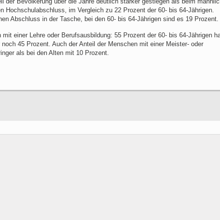
il der Bevölkerung über die Jahre deutlich stärker gestiegen als beim männli
en Hochschulabschluss, im Vergleich zu 22 Prozent der 60- bis 64-Jährigen.
en Abschluss in der Tasche, bei den 60- bis 64-Jährigen sind es 19 Prozent.
mit einer Lehre oder Berufsausbildung: 55 Prozent der 60- bis 64-Jährigen h
 noch 45 Prozent. Auch der Anteil der Menschen mit einer Meister- oder
nger als bei den Alten mit 10 Prozent.