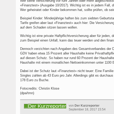
Wer seine Versicherung vor fünf Jahren oder mehr abgeschlosse
«Finanztest» (Ausgabe 10/2017). Wichtig ist es in jedem Fall, 
Wer geheiratet oder Kinder bekommen hat, sollte prüfen, ob sei
Beispiel Kinder: Minderjährige haften bis zum siebten Geburtstag
Tarife greifen aber laut «Finanztest» auch hier: Die Versicher
auf dem Schaden sitzen lassen wollen.
Wichtig ist eine private Haftpflichtversicherung aber für jeden
zum Beispiel einen Unfall, kann das teuer werden und den finan
Dennoch verzichten nach Angaben des Gesamtverbandes der Deu
GDV haben etwa 15 Prozent aller Haushalte keine Privathaftpfli
auf diesen Schutz. So haben nur rund 60 Prozent der Haushalte
Haushalte mit einem monatlichen Nettoeinkommen unter 1100 Eu
Dabei ist der Schutz laut «Finanztest» nicht teuer: Eine Famil
Singles zahlen ab 43 Euro pro Jahr. Allerdings gibt es durcha
178 Euro zu Buche.
Fotocredits: Christin Klose
(dpa/tmn)
von
Der Kurzreporter
September 18, 2017 15:54