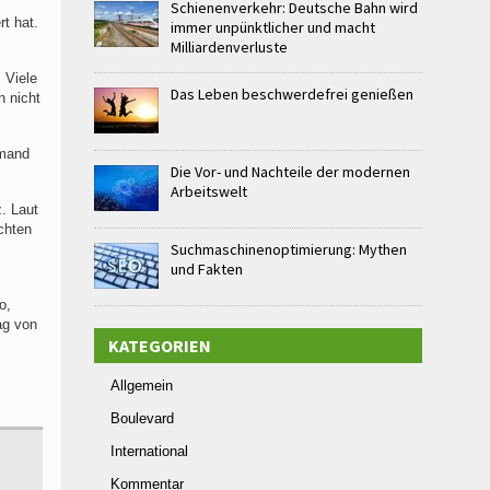
Schienenverkehr: Deutsche Bahn wird
t hat.
immer unpünktlicher und macht
Milliardenverluste
 Viele
Das Leben beschwerdefrei genießen
n nicht
emand
Die Vor- und Nachteile der modernen
Arbeitswelt
. Laut
chten
Suchmaschinenoptimierung: Mythen
und Fakten
o,
ag von
KATEGORIEN
Allgemein
Boulevard
International
Kommentar