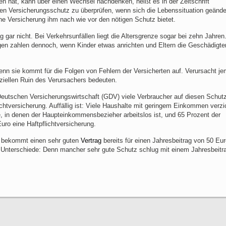
n hat, kann über einen Wechsel nachdenken, heißt es in der Zeitschrift
den Versicherungsschutz zu überprüfen, wenn sich die Lebenssituation geänder
ne Versicherung ihm nach wie vor den nötigen Schutz bietet.
 gar nicht. Bei Verkehrsunfällen liegt die Altersgrenze sogar bei zehn Jahren.
ungen zahlen dennoch, wenn Kinder etwas anrichten und Eltern die Geschädigte
, denn sie kommt für die Folgen von Fehlern der Versicherten auf. Verursacht j
ziellen Ruin des Verursachers bedeuten.
tschen Versicherungswirtschaft (GDV) viele Verbraucher auf diesen Schutz
chtversicherung. Auffällig ist: Viele Haushalte mit geringem Einkommen verzi
, in denen der Haupteinkommensbezieher arbeitslos ist, und 65 Prozent der
ro eine Haftpflichtversicherung.
ie bekommt einen sehr guten
Vertrag
bereits für einen Jahresbeitrag von 50 Eur
us Unterschiede: Denn mancher sehr gute Schutz schlug mit einem Jahresbeitr